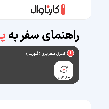
راهنمای سفر به
پر
کنترل سفر پری (فلوریدا)
پرواز خارجی