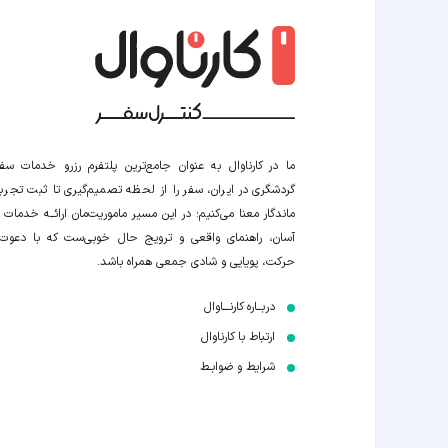
ما در کارناوال به عنوان جامع‌ترین پلتفرم رزرو خدمات سف
گردشگری در ایران، سفر را از لحظه‌ تصمیم‌گیری تا ثبت تجربه
ماندگار معنا می‌کنیم؛ در این مسیر‍ ماموریت‌مان اراﺋــﻪ خدمات ر
آسان، راهنمای واقعی و ترویج حال خوبی‌ست که با دعوت
حرکت، پویایی و شادی جمعی همراه باشد.
دربــاره کارنـــاوال
ارتباط با کارناوال
شرایط و ضوابـط