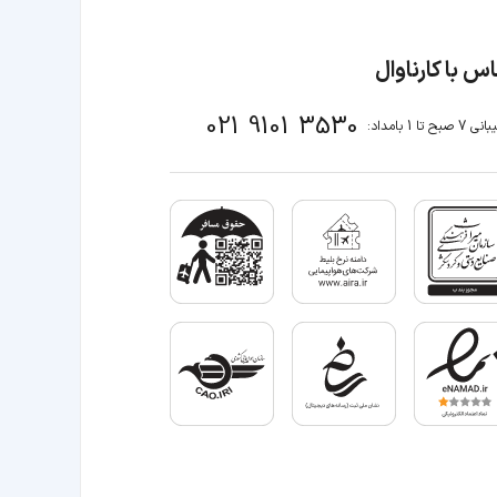
س با کارناوال
021 9101 3530
صبح تا 1 بامداد: