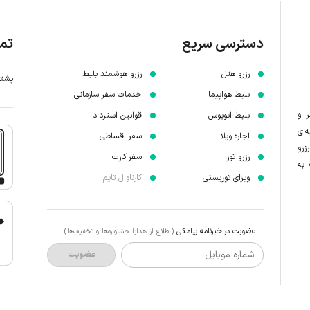
دسترسی سریع
تما
رزرو هتل
رزرو هوشمند بلیط
پشتیبانی 7 
بلیط هواپیما
خدمات سفر سازمانی
ر و
بلیط اتوبوس
قوانین استرداد
‌ای
اجاره ویلا
سفر اقساطی
زرو
رزرو تور
سفر کارت
 به
ویزای توریستی
کارناوال تایم
عضویت در خبرنامه پیامکی
(اطلاع از هدایا جشنواره‌ها و تخفیف‌ها)
شماره موبایل
عضویت