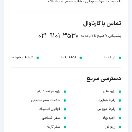
با دعوت به حرکت، پویایی و شادی جمعی همراه باشد.
تماس با کارناوال
021 9101 3530
پشتیبانی 7 صبح تا 1 بامداد:
درباره ما
ارتباط با ما
شرایط و ضوابـط
دسترسی سریع
رزرو هتل
رزرو هوشمند بلیط
بلیط هواپیما
خدمات سفر سازمانی
بلیط اتوبوس
قوانین استرداد
اجاره ویلا
سفر اقساطی
رزرو تور
سفر کارت