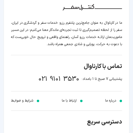
ما در کارناوال به عنوان جامع‌ترین پلتفرم رزرو خدمات سفر و گردشگری در ایران،
سفر را از لحظه‌ تصمیم‌گیری تا ثبت تجربه‌ای ماندگار معنا می‌کنیم؛ در این مسیر‍
ماموریت‌مان اراﺋــﻪ خدمات رزرو آسان، راهنمای واقعی و ترویج حال خوبی‌ست که
با دعوت به حرکت، پویایی و شادی جمعی همراه باشد.
تماس با کارناوال
021 9101 3530
پشتیبانی 7 صبح تا 1 بامداد:
درباره ما
ارتباط با ما
شرایط و ضوابـط
دسترسی سریع