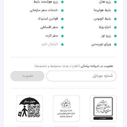
رزرو هتل
رزرو هوشمند بلیط
بلیط هواپیما
خدمات سفر سازمانی
بلیط اتوبوس
قوانین استرداد
اجاره ویلا
سفر اقساطی
رزرو تور
سفر کارت
ویزای توریستی
کارناوال تایم
عضویت در خبرنامه پیامکی
(اطلاع از هدایا جشنواره‌ها و تخفیف‌ها)
شماره موبایل
عضویت