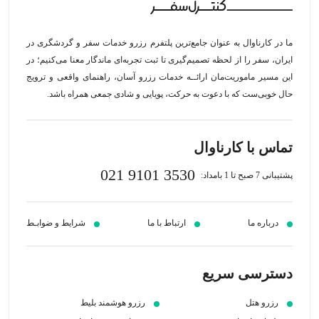
ما در کارناوال به عنوان جامع‌ترین پلتفرم رزرو خدمات سفر و گردشگری در
ایران، سفر را از لحظه‌ تصمیم‌گیری تا ثبت تجربه‌ای ماندگار معنا می‌کنیم؛ در
این مسیر‍ ماموریت‌مان اراﺋــﻪ خدمات رزرو آسان، راهنمای واقعی و ترویج
حال خوبی‌ست که با دعوت به حرکت، پویایی و شادی جمعی همراه باشد.
تماس با کارناوال
021 9101 3530
پشتیبانی 7 صبح تا 1 بامداد:
درباره ما
ارتباط با ما
شرایط و ضوابـط
دسترسی سریع
رزرو هتل
رزرو هوشمند بلیط