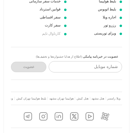
بلیط هواپیما
خدمات سفر سازمانی
بلیط اتوبوس
قوانین استرداد
اجاره ویلا
سفر اقساطی
رزرو تور
سفر کارت
ویزای توریستی
کارناوال تایم
عضویت در خبرنامه پیامکی
(اطلاع از هدایا جشنواره‌ها و تخفیف‌ها)
شماره موبایل
عضویت
ویلا رامسر
هتل مشهد
هتل کیش
هواپیما تهران مشهد
بلیط هواپیما تهران کیش
ویلا شمال