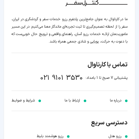
ما در کارناوال به عنوان جامع‌ترین پلتفرم رزرو خدمات سفر و گردشگری در ایران،
سفر را از لحظه‌ تصمیم‌گیری تا ثبت تجربه‌ای ماندگار معنا می‌کنیم؛ در این مسیر‍
ماموریت‌مان اراﺋــﻪ خدمات رزرو آسان، راهنمای واقعی و ترویج حال خوبی‌ست که
با دعوت به حرکت، پویایی و شادی جمعی همراه باشد.
تماس با کارناوال
021 9101 3530
پشتیبانی 7 صبح تا 1 بامداد:
درباره ما
ارتباط با ما
شرایط و ضوابـط
دسترسی سریع
رزرو هتل
رزرو هوشمند بلیط