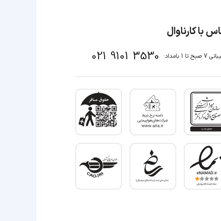
س با کارناوال
021 9101 3530
صبح تا 1 بامداد: