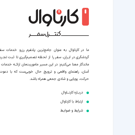
ما در کارناوال به عنوان جامع‌ترین پلتفرم رزرو خدمات سف
گردشگری در ایران، سفر را از لحظه‌ تصمیم‌گیری تا ثبت تجربه
ماندگار معنا می‌کنیم؛ در این مسیر‍ ماموریت‌مان اراﺋــﻪ خدمات ر
آسان، راهنمای واقعی و ترویج حال خوبی‌ست که با دعوت
حرکت، پویایی و شادی جمعی همراه باشد.
دربــاره کارنـــاوال
ارتباط با کارناوال
شرایط و ضوابـط