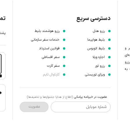
دسترسی سریع
تما
رزرو هتل
رزرو هوشمند بلیط
پشتیبانی 7 
بلیط هواپیما
خدمات سفر سازمانی
ر و
بلیط اتوبوس
قوانین استرداد
‌ای
اجاره ویلا
سفر اقساطی
زرو
رزرو تور
سفر کارت
 به
ویزای توریستی
کارناوال تایم
عضویت در خبرنامه پیامکی
(اطلاع از هدایا جشنواره‌ها و تخفیف‌ها)
شماره موبایل
عضویت