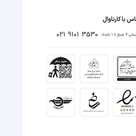
س با کارناوال
021 9101 3530
صبح تا 1 بامداد: