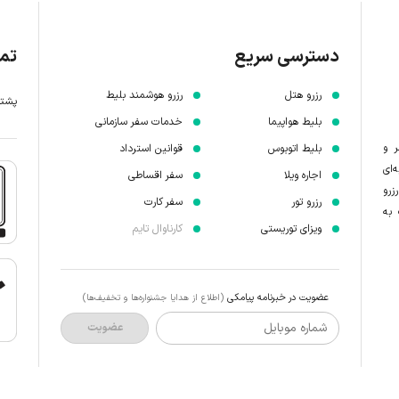
دسترسی سریع
تما
رزرو هتل
رزرو هوشمند بلیط
پشتیبانی 7 
بلیط هواپیما
خدمات سفر سازمانی
ر و
بلیط اتوبوس
قوانین استرداد
‌ای
اجاره ویلا
سفر اقساطی
زرو
رزرو تور
سفر کارت
 به
ویزای توریستی
کارناوال تایم
عضویت در خبرنامه پیامکی
(اطلاع از هدایا جشنواره‌ها و تخفیف‌ها)
شماره موبایل
عضویت