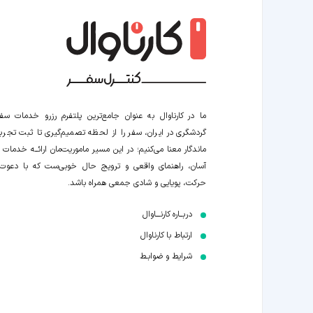
ما در کارناوال به عنوان جامع‌ترین پلتفرم رزرو خدمات سف
گردشگری در ایران، سفر را از لحظه‌ تصمیم‌گیری تا ثبت تجربه
ماندگار معنا می‌کنیم؛ در این مسیر‍ ماموریت‌مان اراﺋــﻪ خدمات ر
آسان، راهنمای واقعی و ترویج حال خوبی‌ست که با دعوت
حرکت، پویایی و شادی جمعی همراه باشد.
دربــاره کارنـــاوال
ارتباط با کارناوال
شرایط و ضوابـط