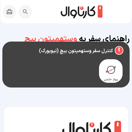
راهنمای سفر به
وستهمپتون بیچ
(نیویورک)
کنترل سفر وستهمپتون بیچ (نیویورک)
پرواز خارجی