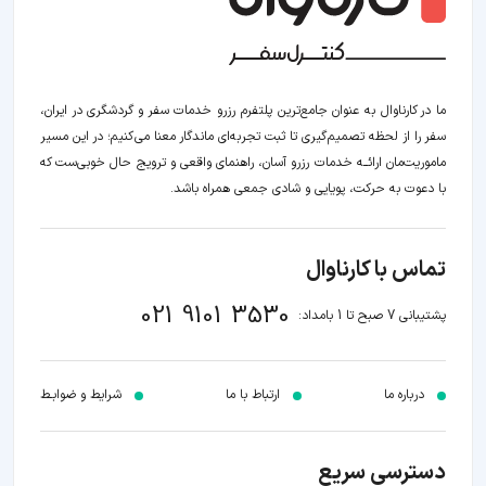
ما در کارناوال به عنوان جامع‌ترین پلتفرم رزرو خدمات سفر و گردشگری در ایران،
سفر را از لحظه‌ تصمیم‌گیری تا ثبت تجربه‌ای ماندگار معنا می‌کنیم؛ در این مسیر‍
ماموریت‌مان اراﺋــﻪ خدمات رزرو آسان، راهنمای واقعی و ترویج حال خوبی‌ست که
با دعوت به حرکت، پویایی و شادی جمعی همراه باشد.
تماس با کارناوال
021 9101 3530
پشتیبانی 7 صبح تا 1 بامداد:
درباره ما
ارتباط با ما
شرایط و ضوابـط
دسترسی سریع