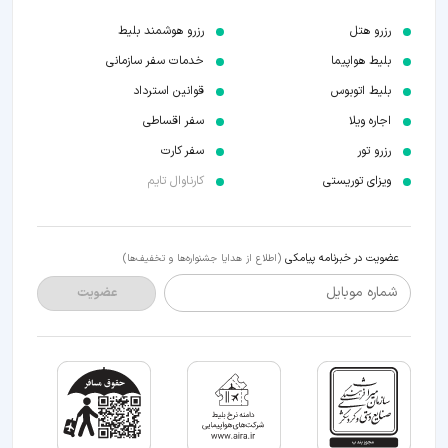
رزرو هتل
رزرو هوشمند بلیط
بلیط هواپیما
خدمات سفر سازمانی
بلیط اتوبوس
قوانین استرداد
اجاره ویلا
سفر اقساطی
رزرو تور
سفر کارت
ویزای توریستی
کارناوال تایم
عضویت در خبرنامه پیامکی
(اطلاع از هدایا جشنواره‌ها و تخفیف‌ها)
شماره موبایل
عضویت