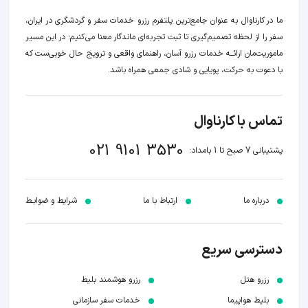
ما در کارناوال به عنوان جامع‌ترین پلتفرم رزرو خدمات سفر و گردشگری در ایران،
سفر را از لحظه‌ تصمیم‌گیری تا ثبت تجربه‌ای ماندگار معنا می‌کنیم؛ در این مسیر‍
ماموریت‌مان اراﺋــﻪ خدمات رزرو آسان، راهنمای واقعی و ترویج حال خوبی‌ست که
با دعوت به حرکت، پویایی و شادی جمعی همراه باشد.
تماس با کارناوال
021 9101 3530
پشتیبانی 7 صبح تا 1 بامداد:
درباره ما
ارتباط با ما
شرایط و ضوابـط
دسترسی سریع
رزرو هتل
رزرو هوشمند بلیط
بلیط هواپیما
خدمات سفر سازمانی