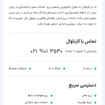
ما در کارناوال به عنوان جامع‌ترین پلتفرم رزرو خدمات سفر و گردشگری در ایران،
سفر را از لحظه‌ تصمیم‌گیری تا ثبت تجربه‌ای ماندگار معنا می‌کنیم؛ در این مسیر‍
ماموریت‌مان اراﺋــﻪ خدمات رزرو آسان، راهنمای واقعی و ترویج حال خوبی‌ست که
با دعوت به حرکت، پویایی و شادی جمعی همراه باشد.
تماس با کارناوال
021 9101 3530
پشتیبانی 7 صبح تا 1 بامداد:
درباره ما
ارتباط با ما
شرایط و ضوابـط
دسترسی سریع
رزرو هتل
رزرو هوشمند بلیط
بلیط هواپیما
خدمات سفر سازمانی