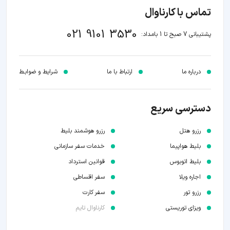
تماس با کارناوال
021 9101 3530
پشتیبانی 7 صبح تا 1 بامداد:
درباره ما
ارتباط با ما
شرایط و ضوابـط
دسترسی سریع
رزرو هتل
رزرو هوشمند بلیط
بلیط هواپیما
خدمات سفر سازمانی
بلیط اتوبوس
قوانین استرداد
اجاره ویلا
سفر اقساطی
رزرو تور
سفر کارت
ویزای توریستی
کارناوال تایم