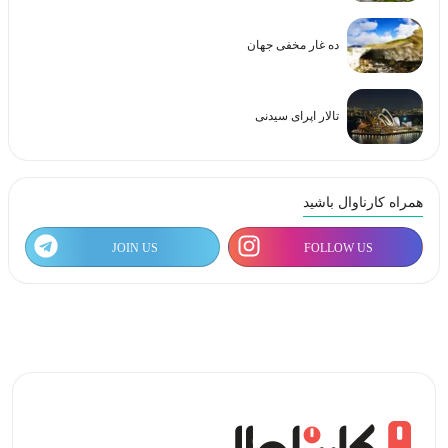
ده غار مخفی جهان
تالار اپرای سیدنی
همراه کارناوال باشید
JOIN US
FOLLOW US