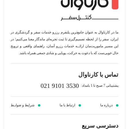
ما در کارناوال به عنوان جامع‌ترین پلتفرم رزرو خدمات سفر و گردشگری در
ایران، سفر را از لحظه‌ تصمیم‌گیری تا ثبت تجربه‌ای ماندگار معنا می‌کنیم؛ در
این مسیر‍ ماموریت‌مان اراﺋــﻪ خدمات رزرو آسان، راهنمای واقعی و ترویج
حال خوبی‌ست که با دعوت به حرکت، پویایی و شادی جمعی همراه باشد.
تماس با کارناوال
021 9101 3530
پشتیبانی 7 صبح تا 1 بامداد:
درباره ما
ارتباط با ما
شرایط و ضوابـط
دسترسی سریع