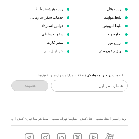
رزرو هتل
رزرو هوشمند بلیط
بلیط هواپیما
خدمات سفر سازمانی
بلیط اتوبوس
قوانین استرداد
اجاره ویلا
سفر اقساطی
رزرو تور
سفر کارت
ویزای توریستی
کارناوال تایم
عضویت در خبرنامه پیامکی
(اطلاع از هدایا جشنواره‌ها و تخفیف‌ها)
شماره موبایل
عضویت
ویلا رامسر
هتل مشهد
هتل کیش
هواپیما تهران مشهد
بلیط هواپیما تهران کیش
ویلا شمال