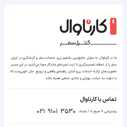
ما در کارناوال به عنوان جامع‌ترین پلتفرم رزرو خدمات سفر و گردشگری در ایران،
سفر را از لحظه‌ تصمیم‌گیری تا ثبت تجربه‌ای ماندگار معنا می‌کنیم؛ در این مسیر‍
ماموریت‌مان اراﺋــﻪ خدمات رزرو آسان، راهنمای واقعی و ترویج حال خوبی‌ست که
با دعوت به حرکت، پویایی و شادی جمعی همراه باشد.
تماس با کارناوال
021 9101 3530
پشتیبانی 7 صبح تا 1 بامداد: