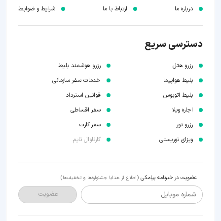
درباره ما
ارتباط با ما
شرایط و ضوابـط
دسترسی سریع
رزرو هتل
رزرو هوشمند بلیط
بلیط هواپیما
خدمات سفر سازمانی
بلیط اتوبوس
قوانین استرداد
اجاره ویلا
سفر اقساطی
رزرو تور
سفر کارت
ویزای توریستی
کارناوال تایم
عضویت در خبرنامه پیامکی
(اطلاع از هدایا جشنواره‌ها و تخفیف‌ها)
شماره موبایل
عضویت