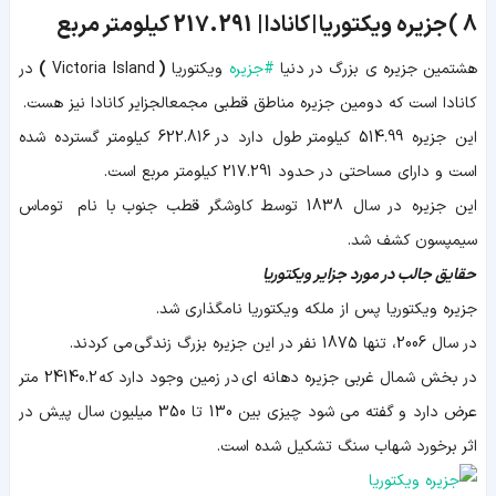
8 )
جزیره ویکتوریا | کانادا |
217.291
کیلومتر مربع
هشتمین جزیره ی بزرگ در دنیا
#
جزیره
ویکتوریا
(
Victoria Island
)
در
کانادا است که دومین جزیره مناطق قطبی مجمعالجزایر کانادا نیز هست.
این جزیره 514.99 کیلومتر طول دارد در 622.816 کیلومتر گسترده شده
است و دارای مساحتی در حدود 217.291 کیلومتر مربع است.
این جزیره در سال 1838 توسط کاوشگر قطب جنوب با نام توماس
سیمپسون کشف شد.
حقایق جالب در مورد جزایر ویکتوریا
جزیره ویکتوریا پس از ملکه ویکتوریا نامگذاری شد.
در سال 2006، تنها 1875 نفر در این جزیره بزرگ زندگی می کردند.
در بخش شمال غربی جزیره دهانه ای در زمین وجود دارد که 24140.2 متر
عرض دارد و گفته می شود چیزی بین 130 تا 350 میلیون سال پیش در
اثر برخورد شهاب سنگ تشکیل شده است.