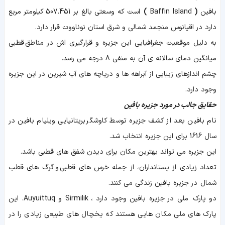
بافین
(
Baffin Island
)
است که وسعتی بالغ بر 507.451 کیلومتر مربع
دارد در اقیانوس منجمد شمالی و شرق استان نوناووت قرار دارد.
به دلیل موقعیت جغرافیایی این جزیره و قرارگیری اش در مناطق قطبی
میانگین دمای سالانه ی آن به منفی 8 درجه می رسد.
چشم اندازهای زیبایی از آبراهه ها و دریاچه های آب شیرین در این جزیره
وجود دارد.
حقایق جالب در مورد جزیره بافین
نام بافین بعد از کشف جزیره توسط کاوشگر بریتانیایی ویلیام بافین در
سال 1616 برای این جزیره انتخاب شد.
این جزیره می تواند بهترین مکان برای دیدن شفق های قطبی باشد.
تعداد زیادی از پستانداران، از جمله خرس های قطبی و گرگ های قطب
شمال در جزیره بافین زندگی می کنند.
دو پارک ملی در جزیره بافین وجود دارد ، Sirmilik و Auyuittuq. این
پارک های ملی مکان هایی هستند که یخچال های طبیعی زیادی را در