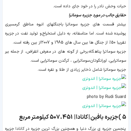
حیات وحش نادر را در خود جای داده است.
حقایق جالب در مورد جزیره سوماترا
بیشتر قسمت های جزیره سوماترا باجنگلهای انبوه مناطق گرمسیری
پوشیده شده است. اما متاسفانه، به دلیل استخراج و تولید نفت در جزیره
تقریبا 50٪ از جنگل ها بین سال های 1985 و 2007 از بین رفته است.
جزیره سوماترا پناهگاه برخی از گونه های در معرض انقراض، از جمله ببر
سوماترایی، اورانگوتان سوماترایی ، کرگدن سوماترایی است.
جزیره سوماترا شامل ذخایر زیادی از طلا و نقره است.
photo by Rudi Suard
5 )
جزیره بافین | کانادا |
507.451
کیلومتر مربع
پنجمین جزیره ی بزرگ دنیا و همچنین بزرگ ترین جزیره در کانادا جزیره