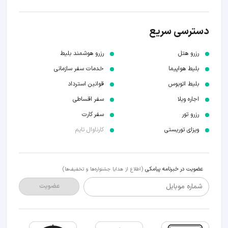
دسترسی سریع
رزرو هتل
رزرو هوشمند بلیط
بلیط هواپیما
خدمات سفر سازمانی
بلیط اتوبوس
قوانین استرداد
اجاره ویلا
سفر اقساطی
رزرو تور
سفر کارت
ویزای توریستی
کارناوال تایم
عضویت در خبرنامه پیامکی
(اطلاع از هدایا جشنواره‌ها و تخفیف‌ها)
شماره موبایل
عضویت