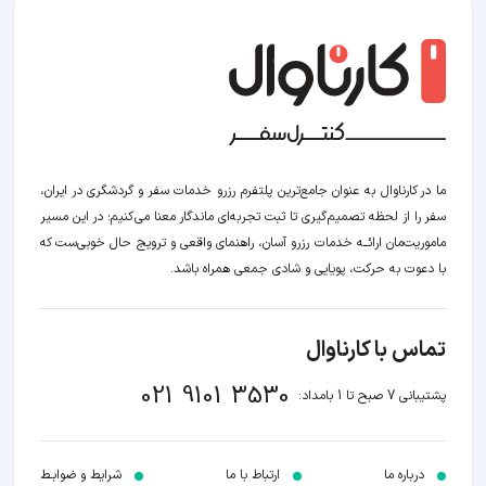
ما در کارناوال به عنوان جامع‌ترین پلتفرم رزرو خدمات سفر و گردشگری در ایران،
سفر را از لحظه‌ تصمیم‌گیری تا ثبت تجربه‌ای ماندگار معنا می‌کنیم؛ در این مسیر‍
ماموریت‌مان اراﺋــﻪ خدمات رزرو آسان، راهنمای واقعی و ترویج حال خوبی‌ست که
با دعوت به حرکت، پویایی و شادی جمعی همراه باشد.
تماس با کارناوال
021 9101 3530
پشتیبانی 7 صبح تا 1 بامداد:
درباره ما
ارتباط با ما
شرایط و ضوابـط