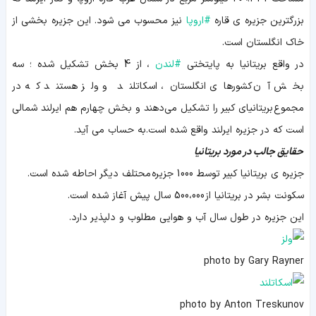
بزرگترین جزیره ی قاره
#
اروپا
نیز محسوب می شود. این جزیره بخشی از
خاک انگلستان است.
در واقع بریتانیا به پایتختی
#
لندن
، از 4 بخش تشکیل شده ؛ سه
بخش آن کشورهای انگلستان، اسکاتلند و ولز هستند که در
مجموع بریتانیای کبیر را تشکیل می‌دهند و بخش چهارم هم ایرلند شمالی
است که در جزیره ایرلند واقع شده است.به حساب می آید.
حقایق جالب در مورد بریتانیا
جزیره ی بریتانیا کبیر توسط 1000 جزیره محتلف دیگر احاطه شده است.
سکونت بشر در بریتانیا از 500،000 سال پیش آغاز شده است.
این جزیره در طول سال آب و هوایی مطلوب و دلپذیر دارد.
photo by Gary Rayner
photo by Anton Treskunov