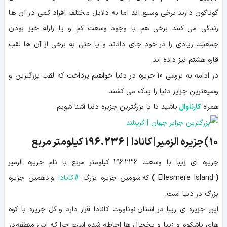
گوناگون دارند؛ برخی وسیع اند اما به دلایل مختلف افراد کمی در آن ها
زندگی می کنند برخی هم با وجود وسعت کم و یا زلزله خیز بودن
جمعیت زیادی را در خود جای دادند و یا حتی به برخی از آن ها لقب
قاره هشتم نیز داده اند.
در ادامه به بررسی 10 جزیره در دنیا خواهیم پرداخت که لقب بزرگترین و
وسیعترین جزایر دنیا را یدک می کشند.
همراه
کارناوال
باشید تا با بزرگترین جزیره دنیا آشنا شویم.
10 )
جزیره الزمیر | کانادا |
196.236
کیلومتر مربع
جزیره ای زیبا با وسعت 196.236 کیلومتر مربع با نام جزیره الزمیر
(
Ellesmere Island
)
که سومین جزیره بزرگ
#
کانادا
و دهمین جزیره
بزرگ در دنیا است.
این جزیره ی زیبا در استان نوناووت کانادا قرار دارد و کل جزیره با کوه
های باشکوه و زیبا و یخچال ها احاطه شده است چرا که این منطقه در