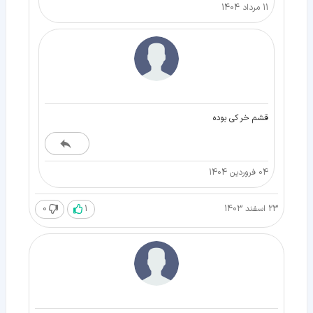
11 مرداد 1404
قشم خر کی بوده
04 فروردین 1404
23 اسفند 1403
1
0