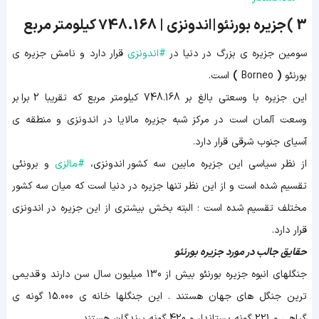
3 )
جزیره بورنئو | اندونزی |
748.168
کیلومتر مربع
سومین جزیره ی بزرگ در دنیا در
#
اندونزی
قرار دارد و نامش جزیره ی
بورنئو
(
Borneo
)
است.
این جزیره با وسعتی بالغ بر 748.168 کیلومتر مربع که تقریبا 2 برابر
وسعت آلمان است در مرکز شبه جزیره مالایا در اندونزی و منطقه ی
آسیای جنوب شرقی قرار دارد.
از نظر سیاسی این جزیره مابین سه کشور اندونزی،
#
مالزی
و برونئی
تقسیم شده است و از این نظر تنها جزیره در دنیا است که میان سه کشور
مختلف تقسیم شده است ؛ البته بخش بیشتری از این جزیره در اندونزی
قرار دارد.
حقایق جالب در مورد جزیره بورنئو
جنگلهای انبوه جزیره بورنئو بیش از 130 میلیون سال سن دارند و قدیمی
ترین جنگل های جهان هستند . این جنگلها خانه ی 15.000 گونه ی
گیاهی و 221 گونه پستاندار و 420 گونه پرندگان هستند .