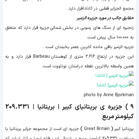
مجمع الجزایر قطبی در کانادا قرار دارد.
حقایق جالب در مورد جزیره الزمیر
زنجیره ای از سنگ های رسوبی در بخش شمالی جزیره قرار دارد که متعلق
به 100.000 سال پیش است.
جزیره الزمیر باقی مانده آخرین عصر یخبندان است .
این جزیره در ارتفاع 2.616 متری از کوهستان Barbeau قرار دارد و به
همین واسطه بالاترین نقطه در استان نوناووت است.
photo by Anne Bjorkman
9 )
جزیره ی بریتانیای کبیر | بریتانیا |
209.331
کیلومتر مربع
بریتانیا کبیر
(
Great Britain
)
جزیره ای است از مجموعه جزایر بریتانیا با
مساحت 209.331 کیلومتر مربع در شمال غرب قاره اروپا و کنار ایرلند که