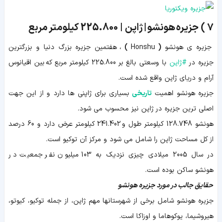
7 )
جزیره هونشو | ژاپن |
225.800
کیلومتر مربع
جزیره ی هونشو
(
Honshu
)
، هفتمین جزیره بزرگ دنیا و بزرگترین
جزیره در
#
ژاپن
با وسعتی بالغ بر 225.800 کیلومتر مربع که بین اقیانوس
آرام و دریای ژاپن واقع شده است.
جزیره هونشو اهمیت
تاریخی
بسیاری برای ژاپنی ها دارد و از این جهت
اصلی ترین جزیره در ژاپن نیز محسوب می شود.
هونشو 128.748 کیلومتر طول و 241.402 کیلومتر عرض دارد و 60 درصد
از کل مساحت ژاپن را شامل می شود و مرکز آن توکیو است.
در سال 2005 میلادی چیزی نزدیک به 103 میلیون نفر جمعیت در
هونشو ساکن بوده است.
حقایق جالب در مورد جزیره هونشو
جزیره هونشو شامل برخی از شهرستانها مهم ژاپن، از جمله توکیو، کیوتو،
هیروشیما، یوکوهاما و اوزاکا است.