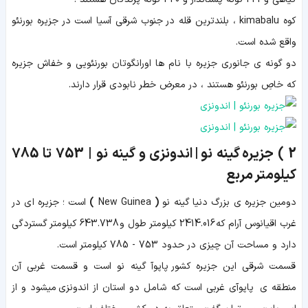
کوه kimabalu ، بلندترین قله در جنوب شرقی آسیا است در جزیره بورنئو
واقع شده است.
دو گونه ی جانوری جزیره با نام ها اورانگوتان بورنئویی و خفاش جزیره
که خاصِ بورنئو هستند ، در معرض خطر نابودی قرار دارند.
2 )
جزیره گینه نو | اندونزی و گینه نو |
753 تا 785
کیلومتر مربع
دومین جزیره ی بزرگ دنیا گینه نو
(
New Guinea
)
است ؛ جزیره ای در
غرب اقیانوس آرام که 2414.016 کیلومتر طول و 643.738 کیلومتر گستردگی
دارد و مساحت آن چیزی در حدود 753 - 785 کیلومتر است.
قسمت شرقی این جزیره کشور پاپوآ گینه نو است و قسمت غربی آن
منطقه ی پاپوآی غربی است که شامل دو استان از اندونزی میشود و از