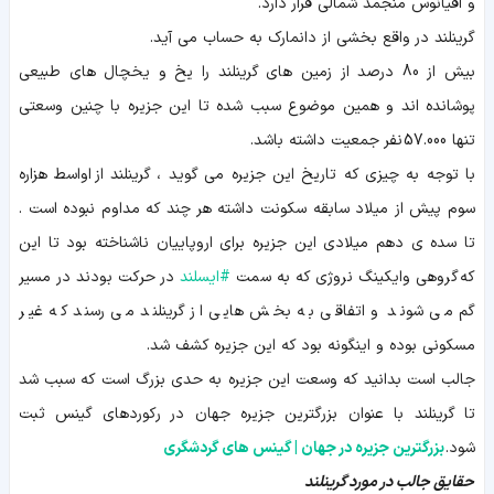
و اقیانوس منجمد شمالی قرار دارد.
گرینلند در واقع بخشی از دانمارک به حساب می آید.
بیش از 80 درصد از زمین های گرینلند را یخ و یخچال های طبیعی
پوشانده اند و همین موضوع سبب شده تا این جزیره با چنین وسعتی
تنها 57.000 نفر جمعیت داشته باشد.
با توجه به چیزی که تاریخ این جزیره می گوید ، گرینلند از اواسط هزاره
سوم پیش از میلاد سابقه سکونت داشته هر چند که مداوم نبوده است .
تا سده ی دهم میلادی این جزیره برای اروپاییان ناشناخته بود تا این
که گروهی وایکینگ نروژی که به سمت
#
ایسلند
در حرکت بودند در مسیر
گم می شوند و اتفاقی به بخش هایی از گرینلند می رسند که غیر
مسکونی بوده و اینگونه بود که این جزیره کشف شد.
جالب است بدانید که وسعت این جزیره به حدی بزرگ است که سبب شد
تا گرینلند با عنوان بزرگترین جزیره جهان در رکوردهای گینس ثبت
شود.
بزرگترین جزیره در جهان | گینس های گردشگری
حقایق جالب در مورد گرینلند