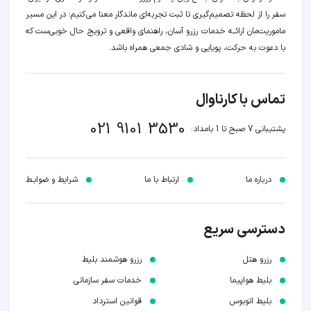
سفر را از لحظه‌ تصمیم‌گیری تا ثبت تجربه‌ای ماندگار معنا می‌کنیم؛ در این مسیر‍
ماموریت‌مان اراﺋــﻪ خدمات رزرو آسان، راهنمای واقعی و ترویج حال خوبی‌ست که
با دعوت به حرکت، پویایی و شادی جمعی همراه باشد.
تماس با کارناوال
021 9101 3530
پشتیبانی 7 صبح تا 1 بامداد:
درباره ما
ارتباط با ما
شرایط و ضوابـط
دسترسی سریع
رزرو هتل
رزرو هوشمند بلیط
بلیط هواپیما
خدمات سفر سازمانی
بلیط اتوبوس
قوانین استرداد