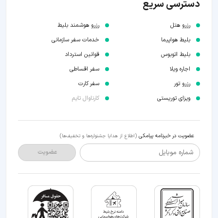
دسترسی سریع
رزرو هتل
رزرو هوشمند بلیط
بلیط هواپیما
خدمات سفر سازمانی
بلیط اتوبوس
قوانین استرداد
اجاره ویلا
سفر اقساطی
رزرو تور
سفر کارت
ویزای توریستی
کارناوال تایم
عضویت در خبرنامه پیامکی
(اطلاع از هدایا جشنواره‌ها و تخفیف‌ها)
شماره موبایل
عضویت