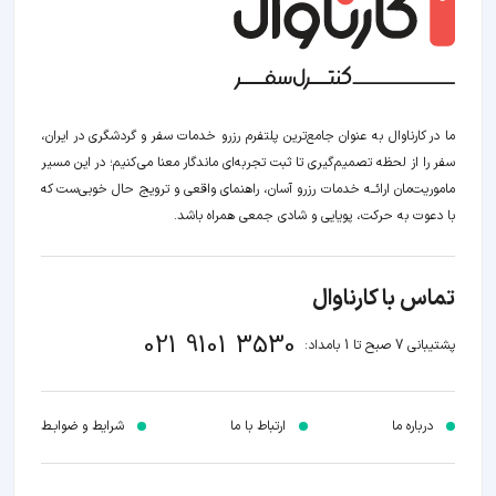
ما در کارناوال به عنوان جامع‌ترین پلتفرم رزرو خدمات سفر و گردشگری در ایران،
سفر را از لحظه‌ تصمیم‌گیری تا ثبت تجربه‌ای ماندگار معنا می‌کنیم؛ در این مسیر‍
ماموریت‌مان اراﺋــﻪ خدمات رزرو آسان، راهنمای واقعی و ترویج حال خوبی‌ست که
با دعوت به حرکت، پویایی و شادی جمعی همراه باشد.
تماس با کارناوال
021 9101 3530
پشتیبانی 7 صبح تا 1 بامداد:
درباره ما
ارتباط با ما
شرایط و ضوابـط