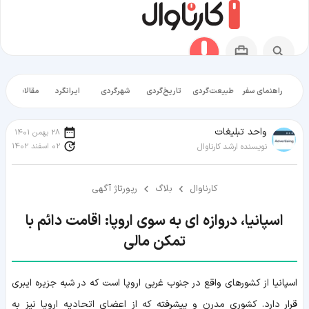
راهنمای سفر
طبیعت‌گردی
تاریخ‌گردی
شهرگردی
ایرانگرد
مقالات آموز
واحد تبلیغات
28 بهمن 1401
02 اسفند 1402
نویسنده ارشد کارناوال
کارناوال
بلاگ
رپورتاژ آگهی
اسپانیا، دروازه ای به سوی اروپا: اقامت دائم با
تمکن مالی
اسپانیا از کشورهای واقع در جنوب غربی اروپا است که در شبه جزیره ایبری
قرار دارد. کشوری مدرن و پیشرفته که از اعضای اتحادیه اروپا نیز به