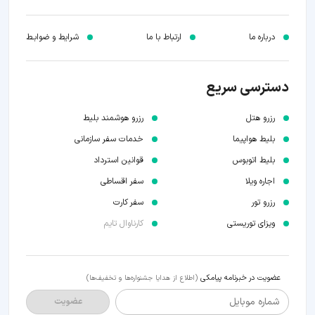
درباره ما
ارتباط با ما
شرایط و ضوابـط
دسترسی سریع
رزرو هتل
رزرو هوشمند بلیط
بلیط هواپیما
خدمات سفر سازمانی
بلیط اتوبوس
قوانین استرداد
اجاره ویلا
سفر اقساطی
رزرو تور
سفر کارت
ویزای توریستی
کارناوال تایم
عضویت در خبرنامه پیامکی
(اطلاع از هدایا جشنواره‌ها و تخفیف‌ها)
شماره موبایل
عضویت