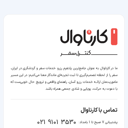
ما در کارناوال به عنوان جامع‌ترین پلتفرم رزرو خدمات سفر و گردشگری در ایران،
سفر را از لحظه‌ تصمیم‌گیری تا ثبت تجربه‌ای ماندگار معنا می‌کنیم؛ در این مسیر‍
ماموریت‌مان اراﺋــﻪ خدمات رزرو آسان، راهنمای واقعی و ترویج حال خوبی‌ست که
با دعوت به حرکت، پویایی و شادی جمعی همراه باشد.
تماس با کارناوال
021 9101 3530
پشتیبانی 7 صبح تا 1 بامداد: