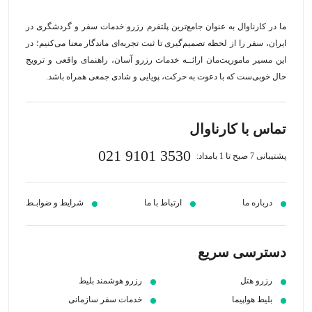
ما در کارناوال به عنوان جامع‌ترین پلتفرم رزرو خدمات سفر و گردشگری در
ایران، سفر را از لحظه‌ تصمیم‌گیری تا ثبت تجربه‌ای ماندگار معنا می‌کنیم؛ در
این مسیر‍ ماموریت‌مان اراﺋــﻪ خدمات رزرو آسان، راهنمای واقعی و ترویج
حال خوبی‌ست که با دعوت به حرکت، پویایی و شادی جمعی همراه باشد.
تماس با کارناوال
021 9101 3530
پشتیبانی 7 صبح تا 1 بامداد:
درباره ما
ارتباط با ما
شرایط و ضوابـط
دسترسی سریع
رزرو هتل
رزرو هوشمند بلیط
بلیط هواپیما
خدمات سفر سازمانی