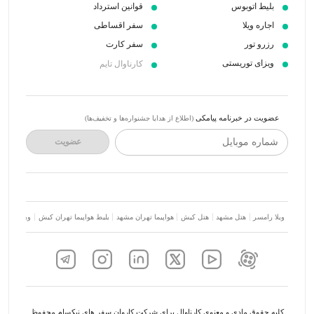
بلیط اتوبوس
قوانین استرداد
اجاره ویلا
سفر اقساطی
رزرو تور
سفر کارت
ویزای توریستی
کارناوال تایم
عضویت در خبرنامه پیامکی
(اطلاع از هدایا جشنواره‌ها و تخفیف‌ها)
شماره موبایل
عضویت
ویلا رامسر
هتل مشهد
هتل کیش
هواپیما تهران مشهد
بلیط هواپیما تهران کیش
ویلا شمال
کلیه حقوق مادی و معنوی کارناوال برای شرکت کاروان سفر های نیکسام محفوظ