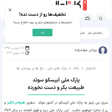
×
تخفیف‌ها رو از دست نده!
تخفیف‌ها و جشنواره‌های سفر رو بهت اطلاع بدیم؟
بله
راهنمای سفر
طبیعت‌گردی
تاریخ‌گردی
شهرگردی
ایرانگرد
مقالات آموز
28 فروردین 1395
یزدان مرشدزاده
15 شهریور 1398
کارناوال
بلاگ
پارک های ملی ، باغ ها و بوستان ها
طبیعت بکر و دست نخورده
سری می زنیم به پارک ملی آبیسکو در کشور سوئد . سفری
هیجان انگیز
و
پر از ماجرا خواهیم داشت . این پارک ملی زیبا و فوق العاده در سال 1909