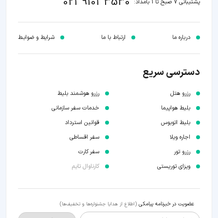
021 9101 3530
پشتیبانی 7 صبح تا 1 بامداد:
درباره ما
ارتباط با ما
شرایط و ضوابـط
دسترسی سریع
رزرو هتل
رزرو هوشمند بلیط
بلیط هواپیما
خدمات سفر سازمانی
بلیط اتوبوس
قوانین استرداد
اجاره ویلا
سفر اقساطی
رزرو تور
سفر کارت
ویزای توریستی
کارناوال تایم
عضویت در خبرنامه پیامکی
(اطلاع از هدایا جشنواره‌ها و تخفیف‌ها)