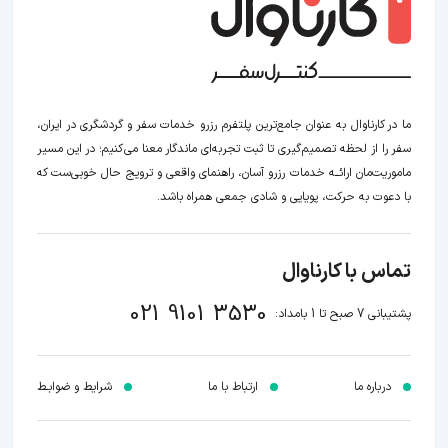
ما در کارناوال به عنوان جامع‌ترین پلتفرم رزرو خدمات سفر و گردشگری در ایران،
سفر را از لحظه‌ تصمیم‌گیری تا ثبت تجربه‌ای ماندگار معنا می‌کنیم؛ در این مسیر‍
ماموریت‌مان اراﺋــﻪ خدمات رزرو آسان، راهنمای واقعی و ترویج حال خوبی‌ست که
با دعوت به حرکت، پویایی و شادی جمعی همراه باشد.
تماس با کارناوال
021 9101 3530
پشتیبانی 7 صبح تا 1 بامداد:
درباره ما
ارتباط با ما
شرایط و ضوابـط