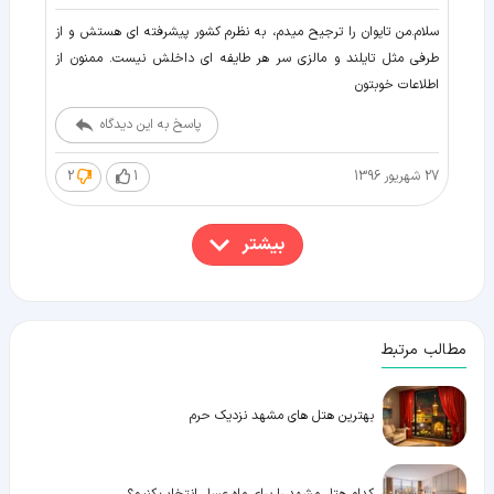
سلام.من تايوان را ترجيح ميدم، به نظرم كشور پيشرفته اي هستش و از
طرفي مثل تايلند و مالزي سر هر طايفه اي داخلش نيست. ممنون از
اطلاعات خوبتون
پاسخ به این دیدگاه
27 شهریور 1396
1
2
بیشتر
مطالب مرتبط
بهترین هتل های مشهد نزدیک حرم
کدام هتل مشهد را برای ماه عسل انتخاب کنیم؟