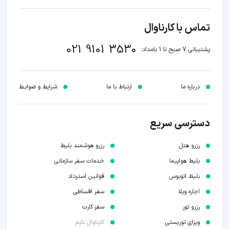
تماس با کارناوال
021 9101 3530
پشتیبانی 7 صبح تا 1 بامداد:
درباره ما
ارتباط با ما
شرایط و ضوابـط
دسترسی سریع
رزرو هتل
رزرو هوشمند بلیط
بلیط هواپیما
خدمات سفر سازمانی
بلیط اتوبوس
قوانین استرداد
اجاره ویلا
سفر اقساطی
رزرو تور
سفر کارت
ویزای توریستی
کارناوال تایم