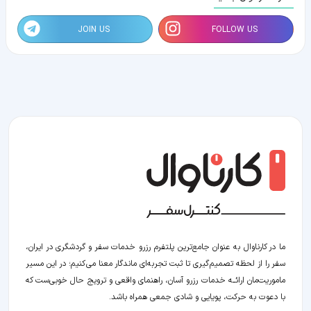
JOIN US
FOLLOW US
ما در کارناوال به عنوان جامع‌ترین پلتفرم رزرو خدمات سفر و گردشگری در ایران،
سفر را از لحظه‌ تصمیم‌گیری تا ثبت تجربه‌ای ماندگار معنا می‌کنیم؛ در این مسیر‍
ماموریت‌مان اراﺋــﻪ خدمات رزرو آسان، راهنمای واقعی و ترویج حال خوبی‌ست که
با دعوت به حرکت، پویایی و شادی جمعی همراه باشد.