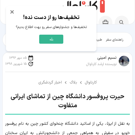
×
تخفیف‌ها رو از دست نده!
تخفیف‌ها و جشنواره‌های سفر رو بهت اطلاع بدیم؟
بله
راهنمای سفر
طبیعت‌گردی
تاریخ‌گردی
شهرگردی
ایرانگرد
مقالات آموز
نسیم امینی
05 مهر 1396
15 شهریور 1398
نویسنده ارشد کارناوال
کارناوال
بلاگ
اخبار گردشگری
حیرت پروفسور دانشگاه چین از تماشای ایرانی
متفاوت
به نقل از
ایرنا
، یکی از اساتید دانشگاه چنخوای کشور چین به نام پرفسور
خویو در سفرش به همراهی جمعی از دانشجویانش به ایران سخنان