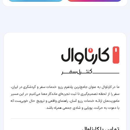
ما در کارناوال به عنوان جامع‌ترین پلتفرم رزرو خدمات سفر و گردشگری در ایران،
سفر را از لحظه‌ تصمیم‌گیری تا ثبت تجربه‌ای ماندگار معنا می‌کنیم؛ در این مسیر‍
ماموریت‌مان اراﺋــﻪ خدمات رزرو آسان، راهنمای واقعی و ترویج حال خوبی‌ست که
با دعوت به حرکت، پویایی و شادی جمعی همراه باشد.
تماس با کارناوال