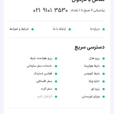
021 9101 3530
پشتیبانی 7 صبح تا 1 بامداد:
درباره ما
ارتباط با ما
شرایط و ضوابـط
دسترسی سریع
رزرو هتل
رزرو هوشمند بلیط
بلیط هواپیما
خدمات سفر سازمانی
بلیط اتوبوس
قوانین استرداد
اجاره ویلا
سفر اقساطی
رزرو تور
سفر کارت
ویزای توریستی
کارناوال تایم