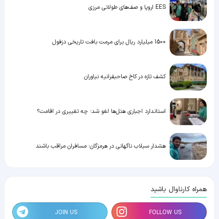
EES اروپا و صف‌های طولانی مرزی
1500 میلیارد ریال برای مرمت بافت تاریخی دزفول
کشف تازه در کاخ صاحبقرانیه نیاوران
استاندارد اجباری هتل‌ها لغو شد؛ چه تغییری در اقامت؟
هشدار سیلاب ناگهانی در هرمزگان؛ مسافران مراقب باشند
همراه کارناوال باشید
JOIN US
FOLLOW US