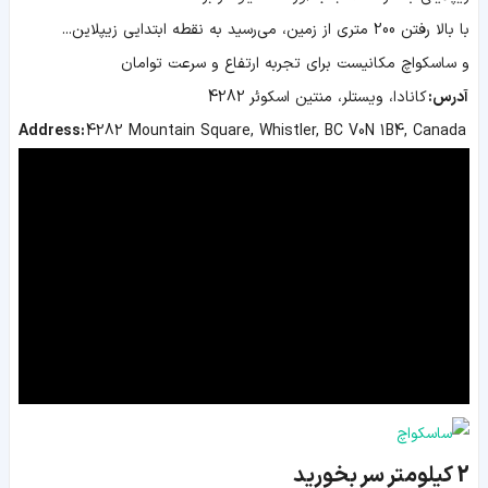
با بالا رفتن 200 متری از زمین، می‌رسید به نقطه ابتدایی زیپلاین...
و ساسکواچ مکانیست برای تجربه ارتفاع و سرعت توامان
آدرس:
کانادا، ویستلر، منتین اسکوئر 4282
Address:
4282 Mountain Square, Whistler, BC V0N 1B4, Canada
2 کیلومتر سر بخورید