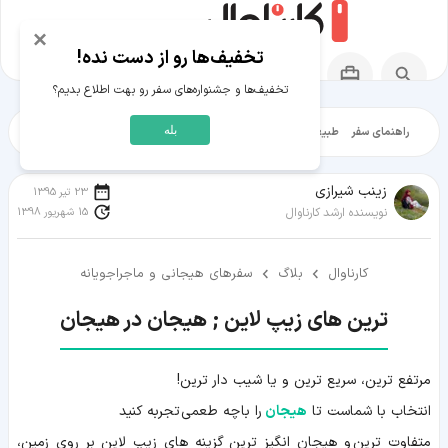
×
تخفیف‌ها رو از دست نده!
تخفیف‌ها و جشنواره‌های سفر رو بهت اطلاع بدیم؟
بله
راهنمای سفر
طبیعت‌گردی
تاریخ‌گردی
شهرگردی
ایرانگرد
مقالات آموز
زينب شيرازی
23 تیر 1395
15 شهریور 1398
نویسنده ارشد کارناوال
کارناوال
بلاگ
سفرهای هیجانی و ماجراجویانه
ترین های زیپ لاین ; هیجان در هیجان
مرتفع ترین، سریع ترین و یا
شیب دار ترین!
انتخاب با شماست تا
هیجان
را با چه طعمی تجربه کنید
متفاوت ترین و هیجان انگیز ترین گزینه های زیپ لاین بر روی زمین،