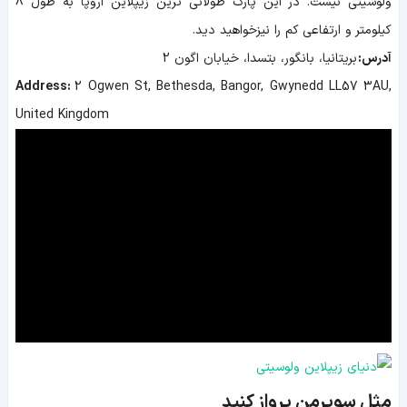
ولوسیتی نیست. در این پارک طولانی ترین زیپلاین اروپا به طول 8
کیلومتر و ارتفاعی کم را نیزخواهید دید.
آدرس:
بریتانیا، بانگور، بتسدا، خیابان اگون 2
Address:
2 Ogwen St, Bethesda, Bangor, Gwynedd LL57 3AU,
United Kingdom
مثل سوپرمن پرواز کنید