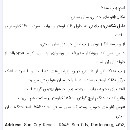
اسم:
زیپ 2000
مکان:
آفریقای جنوبی، سان سیتی
دلیل شگفتی:
زیپلاینی به طول 2 کیلومتر و نهایت سرعت 160 کیلومتر بر
ساعت
از وسوسه انگیز بودن زیپ لاین دو هزار سان سیتی،
همین بس که ورزشکار معروف موتورسواری رد بول، کریم فیتزجرالد از
طرفداران آن است.
زیپ 2000 یکی از طولانی ترین زیپلاین‌های دنیاست و با سرعت اشک
درآور 160 کیلومتر بر ساعت شما را در میان هوا پیش می‌برد.
البته برای تجربه نهایت سرعت، زیپ دوهزار بهترین گزینه است
وقتی که به هنگام اوج گرفتن تا 185 کیلومتر بر ساعت هم می‌رسد.
آدرس:
آفریقای جنوبی، رستنبرگ، سان سیتی، جاده 556، استراحتگاه سان
سیتی
Address:
Sun City Resort, R556, Sun City, Rustenburg, 0316,