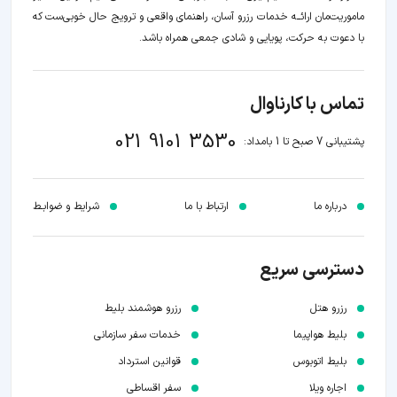
ماموریت‌مان اراﺋــﻪ خدمات رزرو آسان، راهنمای واقعی و ترویج حال خوبی‌ست که
با دعوت به حرکت، پویایی و شادی جمعی همراه باشد.
تماس با کارناوال
021 9101 3530
پشتیبانی 7 صبح تا 1 بامداد:
درباره ما
ارتباط با ما
شرایط و ضوابـط
دسترسی سریع
رزرو هتل
رزرو هوشمند بلیط
بلیط هواپیما
خدمات سفر سازمانی
بلیط اتوبوس
قوانین استرداد
اجاره ویلا
سفر اقساطی