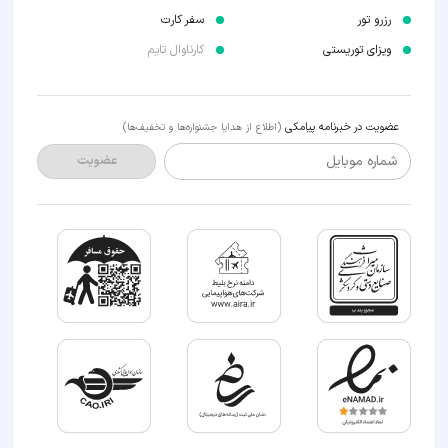
رزرو تور
سفر کارت
ویزای توریستی
کارناوال تایم
عضویت در خبرنامه پیامکی
(اطلاع از هدایا جشنواره‌ها و تخفیف‌ها)
شماره موبایل
عضویت