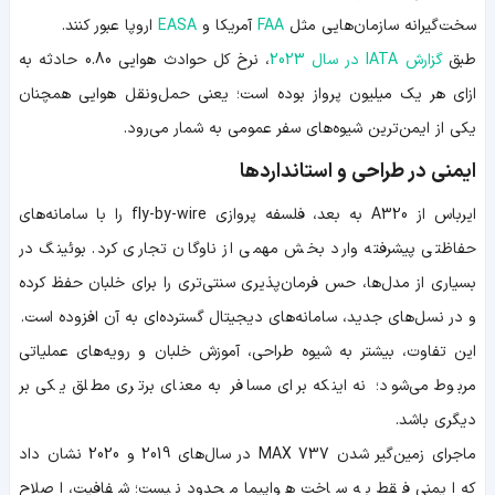
سخت‌گیرانه سازمان‌هایی مثل
FAA
آمریکا و
EASA
اروپا عبور کنند.
طبق
گزارش IATA در سال 2023
، نرخ کل حوادث هوایی 0.80 حادثه به
ازای هر یک میلیون پرواز بوده است؛ یعنی حمل‌ونقل هوایی همچنان
یکی از ایمن‌ترین شیوه‌های سفر عمومی به شمار می‌رود.
ایمنی در طراحی و استانداردها
ایرباس از A320 به بعد، فلسفه پروازی fly-by-wire را با سامانه‌های
حفاظتی پیشرفته وارد بخش مهمی از ناوگان تجاری کرد. بوئینگ در
بسیاری از مدل‌ها، حس فرمان‌پذیری سنتی‌تری را برای خلبان حفظ کرده
و در نسل‌های جدید، سامانه‌های دیجیتال گسترده‌ای به آن افزوده است.
این تفاوت، بیشتر به شیوه طراحی، آموزش خلبان و رویه‌های عملیاتی
مربوط می‌شود؛ نه اینکه برای مسافر به معنای برتری مطلق یکی بر
دیگری باشد.
ماجرای زمین‌گیر شدن 737 MAX در سال‌های 2019 و 2020 نشان داد
که ایمنی فقط به ساخت هواپیما محدود نیست؛ شفافیت، اصلاح