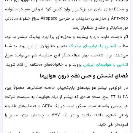
بوئینگ در نسل‌های جدید 737، با طراحی Sky Interior نورپردازی LED
و محفظه‌های بالای سر بزرگ‌تر را وارد کابین کرد. ایرباس هم در خانواده
A320neo و مدل‌های جدیدتر، با طراحی Airspace سراغ خطوط ساده‌تر،
نور ملایم‌تر و فضای منظم‌تر رفت.
اگر دوست دارید درباره پیشینه و مدل‌های پرکاربرد بوئینگ بیشتر بدانید،
مطلب
آشنایی با هواپیمای بوئینگ
تصویر دقیق‌تری از این برند به شما
می‌دهد. برای شناخت بهتر طرف دیگر این مقایسه هم می‌توانید سراغ
آشنایی با هواپیمای ایرباس
بروید و با خانواده‌های مختلف آن آشنا شوید.
فضای نشستن و حس نظم درون هواپیما
در اکونومی بیشتر هواپیماهای باریک‌پیکر، فاصله صندلی‌ها معمولاً بین
28 تا 32 اینچ است؛ عددی که بیشتر از برند هواپیما، به سیاست شرکت
هواپیمایی وابسته است. ممکن است در یک A320 با صندلی‌های فشرده
راحتی کمتری داشته باشید و در یک 737 با چیدمان بهتر، مسیر را
آسوده‌تر طی کنید.