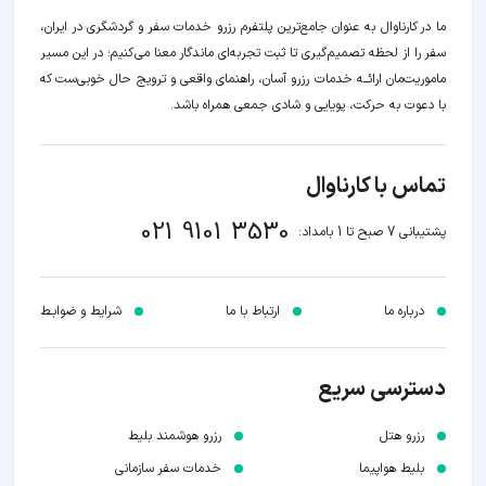
ما در کارناوال به عنوان جامع‌ترین پلتفرم رزرو خدمات سفر و گردشگری در ایران،
سفر را از لحظه‌ تصمیم‌گیری تا ثبت تجربه‌ای ماندگار معنا می‌کنیم؛ در این مسیر‍
ماموریت‌مان اراﺋــﻪ خدمات رزرو آسان، راهنمای واقعی و ترویج حال خوبی‌ست که
با دعوت به حرکت، پویایی و شادی جمعی همراه باشد.
تماس با کارناوال
021 9101 3530
پشتیبانی 7 صبح تا 1 بامداد:
درباره ما
ارتباط با ما
شرایط و ضوابـط
دسترسی سریع
رزرو هتل
رزرو هوشمند بلیط
بلیط هواپیما
خدمات سفر سازمانی