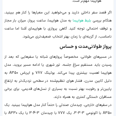
هواپیما مهم‌تر است.
اگر قصد سفر داخلی دارید و می‌خواهید این معیارها را کنار هم ببینید،
هنگام بررسی
بلیط هواپیما
به مدل هواپیما، ساعت پرواز، میزان بار مجاز
و توقف احتمالی توجه کنید. گاهی پروازی با هواپیمای آشنا اما ساعت
نامناسب، از گزینه‌ای با زمان بهتر انتخاب ضعیف‌تری می‌شود.
پرواز طولانی‌مدت و حساس
در مسیرهای طولانی، مخصوصاً پروازهای شبانه یا سفرهایی که بعد از
رسیدن باید مستقیم سراغ جلسه، تور شهری یا ادامه مسیر بروید، مدل
هواپیما اهمیت بیشتری پیدا می‌کند. بوئینگ 787 و ایرباس A350 به
دلیل کابین مدرن، فشار هوای تنظیم‌شده در سطحی نزدیک‌تر به ارتفاع
پایین‌تر و رطوبت بهتر نسبت به بسیاری از نسل‌های قدیمی، برای برخی
مسافران خستگی کمتری به همراه دارند.
در سفرهای خارجی، چیدمان صندلی را حتماً کنار مدل هواپیما ببینید. یک
A350 با اکونومی 3-3-3، یک 777 با چیدمان 3-4-3 یا یک A330 با