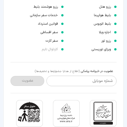
رزرو هتل
رزرو هوشمند بلیط
بلیط هواپیما
خدمات سفر سازمانی
بلیط اتوبوس
قوانین استرداد
اجاره ویلا
سفر اقساطی
رزرو تور
سفر کارت
ویزای توریستی
کارناوال تایم
عضویت در خبرنامه پیامکی
(اطلاع از هدایا جشنواره‌ها و تخفیف‌ها)
شماره موبایل
عضویت