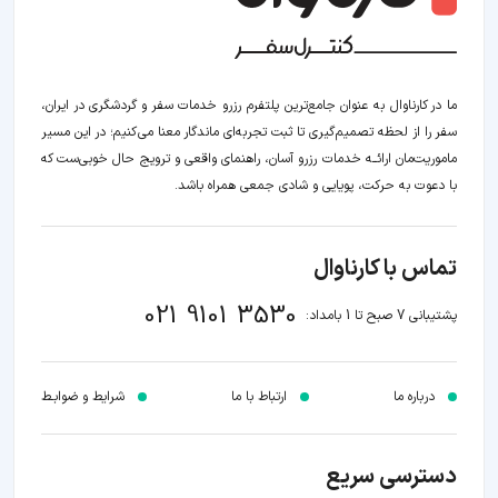
ما در کارناوال به عنوان جامع‌ترین پلتفرم رزرو خدمات سفر و گردشگری در ایران،
سفر را از لحظه‌ تصمیم‌گیری تا ثبت تجربه‌ای ماندگار معنا می‌کنیم؛ در این مسیر‍
ماموریت‌مان اراﺋــﻪ خدمات رزرو آسان، راهنمای واقعی و ترویج حال خوبی‌ست که
با دعوت به حرکت، پویایی و شادی جمعی همراه باشد.
تماس با کارناوال
021 9101 3530
پشتیبانی 7 صبح تا 1 بامداد:
درباره ما
ارتباط با ما
شرایط و ضوابـط
دسترسی سریع