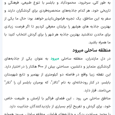
به طور کلی، سرخرود، محمودآباد و بابلسر با تنوع طبیعی، فرهنگی و
تاریخی خود، هر کدام جاذبه‌های منحصربه‌فردی برای گردشگران دارند و
سفر به این مناطق، یک تجربه فراموش‌ناپذیر خواهد بود؛ حال ما یکی از
بهترین جاذبه های هرشهر را برایتان معرفی کردیم تا اگر فرصت زیادی
برای ماندن نداشتید بهترین جاذبه هر شهر را برای گردش انتخاب کنید؛ با
ما همراه باشید.
منطقه ساحلی میرود
در دل مازندران، منطقه ساحلی
میرود
به عنوان یکی از جاذبه‌های
گردشگری متمایز و دلنشین، مساحتی بیش از ۴۰۰ هکتار را در اختیار دارد.
این نقطه زیبا واقع در فاصله دو کیلومتری از بهنمیر و تابع شهرستان
بابلسر، در کنار رودخانه‌ای به نام "تالار"، که بومیان بابلسر آن را "تلار"
می‌نامند، قرار دارد.
مناطق ساحلی می رود ، این فضای فراگیر با آرامش و طبیعت خاص
خود، برای گردش و تفریح آرام بسیاری از بازدیدکنندگان جذابیت دارد.
با وجود مساحت بزرگ و جاذبه‌های فراوان، منطقه ساحلی میرود همواره