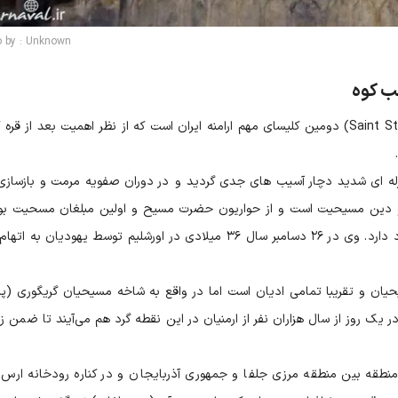
o by : Unknown
ب کوه
کلیسای سن استپانوس مقدس (Saint Stepanos Monastery) دومین کلیسای مهم ارامنه ایران است که از نظر اهمیت بعد از قر
زلزله ای شدید دچار آسیب های جدی گردید و در دوران صفویه مرمت و بازسازی
 و دین مسیحیت است و از حواریون حضرت مسیح و اولین مبلغان مسحیت بو
کلیسا های زیادی در سرتاسر جهان با همین نام وجود دارد. وی در ۲۶ دسامبر سال ۳۶ میلادی در اورشلیم توسط یهودیان 
ان و تقریبا تمامی ادیان است اما در واقع به شاخه مسیحیان گریگوری (پی
 یک روز از سال هزاران نفر از ارمنیان در این نقطه گرد هم می‌آیند تا ضمن زی
نطقه بین منطقه مرزی جلفا و جمهوری آذربایجان و در کناره رودخانه ارس 