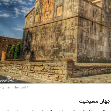
 by : arminheydari68
مع جهان مسیحیت