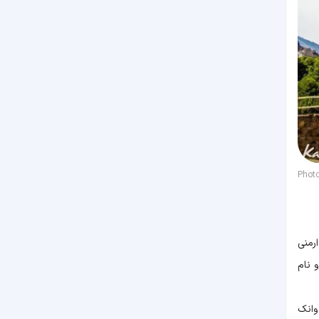
Phot
رمنی
 نام
اغ وانک