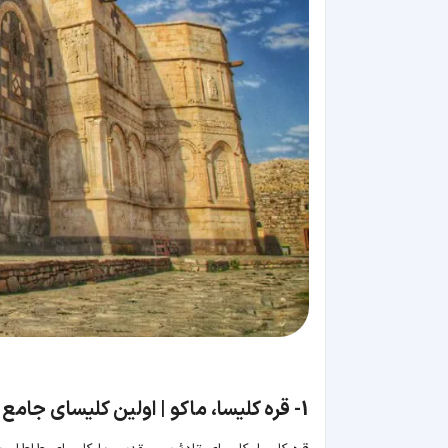
1-
قره کلیسا، ماکو | اولین کلیسای جا