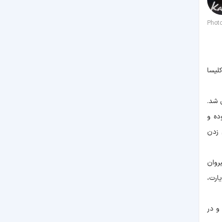
Phot
ه‌ کلیسا
 شد.
ده و
به اتهام زدن
روان
ارت،
و در