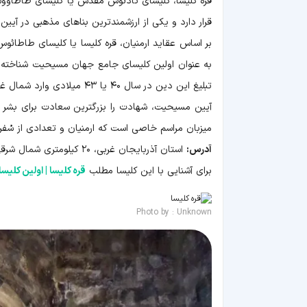
قره کلیسا، کلیسای تادئوس مقدس یا کلیسای طاطاوو
قرار دارد و یکی از ارزشمندترین بناهای مذهبی در آیی
بر اساس عقاید ارمنیان، قره کلیسا یا کلیسای طاطائ
به عنوان اولین کلیسای جامع جهان مسیحیت شناخته م
تبلیغ این دین در سال ۴۰ یا ۴۳ میلادی وارد شمال غربی ایران و شهری به نام آرداز ( آرتاز ) شد و در این راه به شهادت رسید.
آیین مسیحیت، شهادت را بزرگترین سعادت برای بشر م
میزبان مراسم خاصی است که ارمنیان و تعدادی از سُف
آدرس:
استان آذربایجان غربی، ۲۰ کیلومتری شمال شرقی چالدران، روستای قره کلیسا
برای آشنایی با این کلیسا مطلب
قره کلیسا | اولین کل
Photo by : Unknown