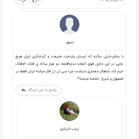
26 خرداد 1395
0
0
سپهر
با سلام.خيلي جالبه كه لرستان پايتخت طبيعت و گردشگري ايران هيج
جايي در اين دلايل فوق العاده نداره!قلعه دو هزار ساله ي فلك الافلاك
خرم اباد شاهكار معماري دنياست.چرا سي ان ان فكر ميكنه ايران فقط در
اصفهان و شيراز خلاصه ميشه؟!
پاسخ به این دیدگاه
زينب شيرازی