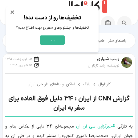
×
تخفیف‌ها رو از دست نده!
تخفیف‌ها و جشنواره‌های سفر رو بهت اطلاع بدیم؟
بله
راهنمای سفر
طبیعت‌گردی
تاریخ‌گردی
شهرگردی
ایرانگرد
مقالات آموز
زينب شيرازی
05 اردیبهشت 1395
15 شهریور 1398
نویسنده ارشد کارناوال
کارناوال
بلاگ
اماکن و بناهای تاریخی ایران
گزارش CNN از ایران : 34 دلیل فوق العاده برای
سفر به ایران
به تازگی
#
خبرگزاری سی ان ان
مجموعه‌ای 34 تایی از عکاس بنام و
جوان ایرانی، «محمدرضا دُمیری گنجی» را منتشر کرده و در طی آن به