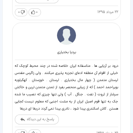
22 مرداد 1395
0
0
بردیا بختیاری
درود بر آریایی ها . متاسفانه ایران خلاصه شده در چند محیط کوچک که
خیلی از اقوام آن منطقه ادعای تجزیه پذیری میکنند . ولی زاگرس مقدس
لرستان متمدن ( چهار مال بختیاری . لرستان . خوزستان . کهگیلویه
بویراحمد احمد ) که از زیبایی منحصر بفرد از تمدن متمدن ترین و خاکش
سرشار از ثروت ( نفت . جنگل . آب ) ولی تنها چیزی که نصیب ما شده
جک به تنها قوم اصیل ایران از یه مشت اجنبی که معلوم نیست کجایی
هستن . کاش اسکندری پیدا شود ، نادری پیدا نمی گردد دریغا ای دریغا
پاسخ به این دیدگاه