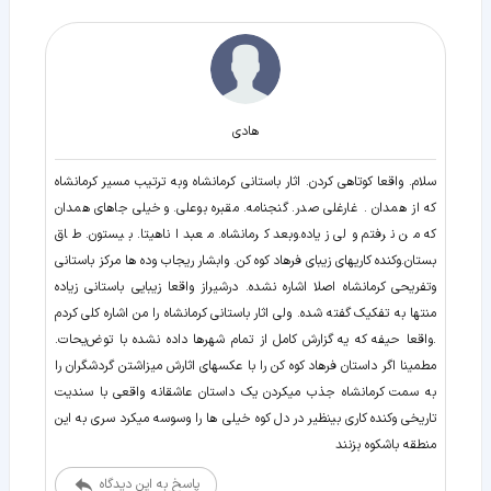
هادی
سلام. واقعا کوتاهی کردن. اثار باستانی کرمانشاه وبه ترتیب مسیر کرمانشاه
که از همدان . غارغلی صدر. گنجنامه. مقبره بوعلی. وخیلی جاهای همدان
که من نرفتم ولی زیاده.وبعد کرمانشاه. معبد اناهیتا. بیستون. طاق
بستان.وکنده کاریهای زیبای فرهاد کوه کن. وابشار ریجاب وده ها مرکز باستانی
وتفریحی کرمانشاه اصلا اشاره نشده. درشیراز واقعا زیبایی باستانی زیاده
منتها به تفکیک گفته شده. ولی اثار باستانی کرمانشاه را من اشاره کلی کردم
.واقعا حیفه که یه گزارش کامل از تمام شهرها داده نشده با توﺽیحات.
مطمینا اگر داستان فرهاد کوه کن را با عکسهای اثارش میزاشتن گردشگران را
به سمت کرمانشاه جذب میکردن یک داستان عاشقانه واقعی با سندیت
تاریخی وکنده کاری بینظیر در دل کوه خیلی ها را وسوسه میکرد سری به این
منطقه باشکوه بزنند
پاسخ به این دیدگاه