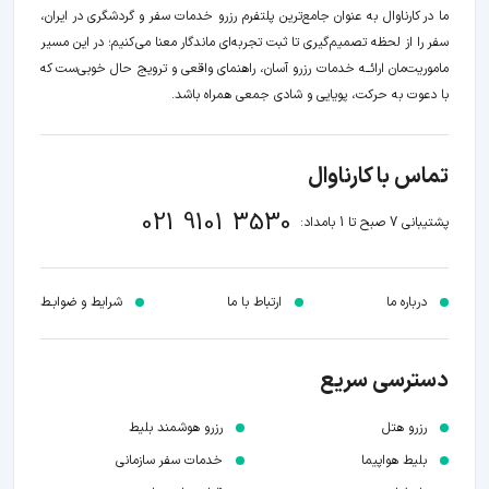
ما در کارناوال به عنوان جامع‌ترین پلتفرم رزرو خدمات سفر و گردشگری در ایران،
سفر را از لحظه‌ تصمیم‌گیری تا ثبت تجربه‌ای ماندگار معنا می‌کنیم؛ در این مسیر‍
ماموریت‌مان اراﺋــﻪ خدمات رزرو آسان، راهنمای واقعی و ترویج حال خوبی‌ست که
با دعوت به حرکت، پویایی و شادی جمعی همراه باشد.
تماس با کارناوال
021 9101 3530
پشتیبانی 7 صبح تا 1 بامداد:
درباره ما
ارتباط با ما
شرایط و ضوابـط
دسترسی سریع
رزرو هتل
رزرو هوشمند بلیط
بلیط هواپیما
خدمات سفر سازمانی