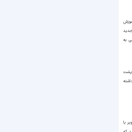
موزش
 در شعبه جدید
وزشی به
 پشت
ساز در کافی شاپ بایستید و تجربه ای از درست کردن قهوه با دستگاه های Synesso Cyncra داشته
ر با
د که