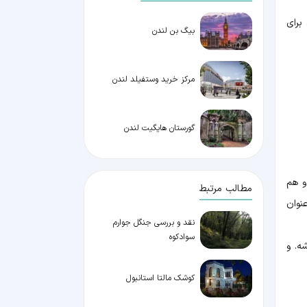
برای
بیگ بن لندن
مرکز خرید وستفیلد لندن
گورستان هایگیت لندن
و هم
مطالب مرتبط
نوان
نقد و بررسی جنگل جوارم
سوادکوه
ی شه. و
کوشک مالتا استانبول