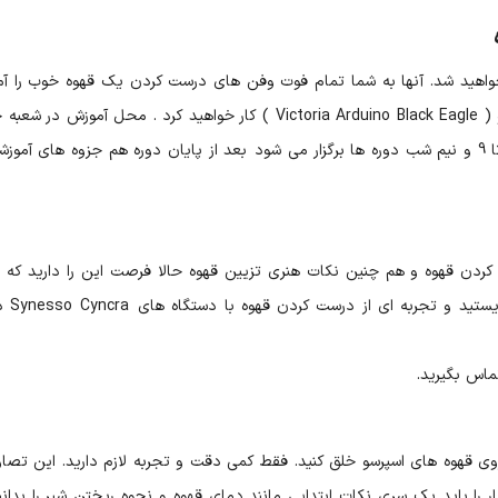
واهید شد. آنها به شما تمام فوت وفن های درست کردن یک قهوه خوب را آ
می دهند. در این دوره با دستگاه های ویکتوریا آردینو ( Victoria Arduino Black Eagle ) کار خواهید کرد . محل آموزش
کافی شاپ در خیابان کاخ شرقی است و از ساعت 7 تا 9 و نیم شب دوره ها برگزار می شود بعد از پایان دوره هم جزوه های آم
 کردن قهوه و هم چنین نکات هنری تزیین قهوه حالا فرصت این را دارید که
یکی از دستگاه های اصلی قهوه 
ی قهوه های اسپرسو خلق کنید. فقط کمی دقت و تجربه لازم دارید. این تصاوی
ر را باید یک سری نکات ابتدایی مانند دمای قهوه و نحوه ریختن شیر را بدانی