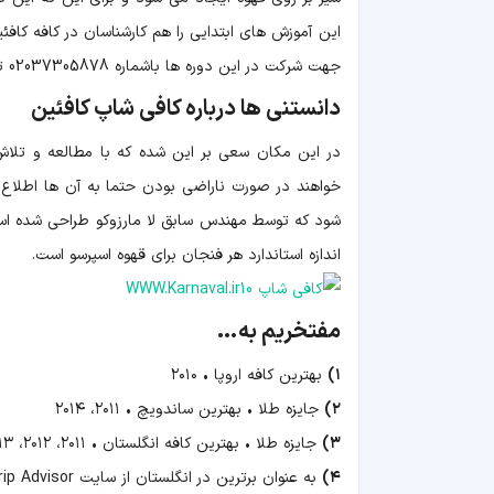
این آموزش های ابتدایی را هم کارشناسان در کافه کافئین به شم
جهت شرکت در این دوره ها باشماره 02037305878 تماس بگیرید.
دانستنی ها درباره کافی شاپ کافئین
در این مکان سعی بر این شده که با مطالعه و تلاش
خواهند در صورت ناراضی بودن حتما به آن ها اطلاع 
شود که توسط مهندس سابق لا مارزوکو طراحی شده اس
اندازه استاندارد هر فنجان برای قهوه اسپرسو است.
مفتخریم به…
۱)
بهترین کافه اروپا • ۲۰۱۰
۲)
جایزه طلا • بهترین ساندویچ • ۲۰۱۱، ۲۰۱۴
۳)
جایزه طلا • بهترین کافه انگلستان • ۲۰۱۱، ۲۰۱۲، ۲۰۱۳، ۲۰۱۴
۴)
به عنوان برترین در انگلستان از سایت Trip Advisor انتخاب شد • ۲۰۱۲، ۲۰۱۳، ۲۰۱۴