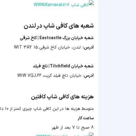
شعبه های کافی شاپ در لندن
شعبه خیابان بزرگ Eastcastle | کاخ شرقی
آدرس:
لندن، خیابان کاخ شرقی، 15 W1T 3AY
شعبه خیابان Titchfield | تاچ فیلد
آدرس
:
خیابان تاچ فیلد گریت 66،W1W 7QJ
هزینه های کافی شاپ کافئین
متوسط هزینه ها در این کافی شاپ چیزی کمتر از 10 دلار خواهد بود.
ساعت کار
8 صبح تا 7 بعد از ظهر