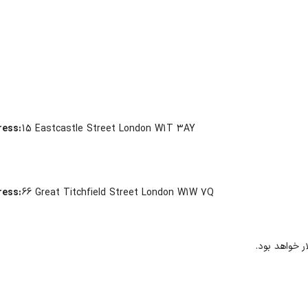
ress:
15 Eastcastle Street London W1T 3AY
ress:
66 Great Titchfield Street London W1W 7Q