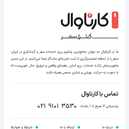
ما در کارناوال به عنوان جامع‌ترین پلتفرم رزرو خدمات سفر و گردشگری در ایران،
سفر را از لحظه‌ تصمیم‌گیری تا ثبت تجربه‌ای ماندگار معنا می‌کنیم؛ در این مسیر‍
ماموریت‌مان اراﺋــﻪ خدمات رزرو آسان، راهنمای واقعی و ترویج حال خوبی‌ست که
با دعوت به حرکت، پویایی و شادی جمعی همراه باشد.
تماس با کارناوال
021 9101 3530
پشتیبانی 7 صبح تا 1 بامداد:
درباره ما
ارتباط با ما
شرایط و ضوابـط