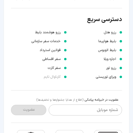
دسترسی سریع
رزرو هتل
رزرو هوشمند بلیط
بلیط هواپیما
خدمات سفر سازمانی
بلیط اتوبوس
قوانین استرداد
اجاره ویلا
سفر اقساطی
رزرو تور
سفر کارت
ویزای توریستی
کارناوال تایم
عضویت در خبرنامه پیامکی
(اطلاع از هدایا جشنواره‌ها و تخفیف‌ها)
شماره موبایل
عضویت