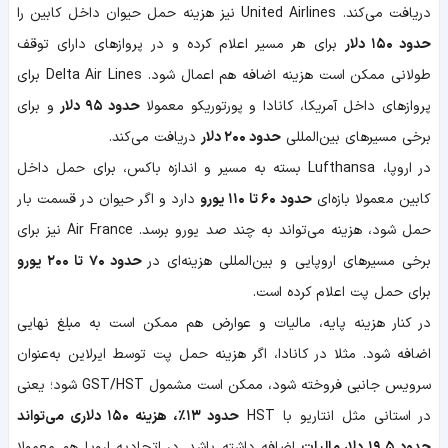
دریافت می‌کند. United Airlines نیز هزینه حمل حیوان داخل کابین را
حدود ۱۵۰ دلار
برای هر مسیر اعلام کرده و در پروازهای دارای توقف
طولانی ممکن است هزینه اضافه هم اعمال شود. Delta Air Lines برای
پروازهای داخل آمریکا، کانادا و پورتوریکو معمولا
حدود ۹۵ دلار
و برای
برخی مسیرهای بین‌المللی
حدود ۲۰۰ دلار
دریافت می‌کند.
در اروپا، Lufthansa بسته به مسیر و اندازه باکس، برای حمل داخل
کابین معمولا بازه‌ای
حدود ۶۰ تا ۱۱۰ یورو
دارد و اگر حیوان در قسمت بار
حمل شود، هزینه می‌تواند به چند صد یورو برسد. Air France نیز برای
برخی مسیرهای اروپایی و بین‌المللی هزینه‌ای در
حدود ۷۰ تا ۲۰۰ یورو
برای حمل پت اعلام کرده است.
در کنار هزینه پایه، مالیات و عوارض هم ممکن است به مبلغ نهایی
اضافه شود. مثلا در کانادا، اگر هزینه حمل پت توسط ایرلاین به‌عنوان
سرویس جانبی فروخته شود، ممکن است مشمول GST/HST شود؛ یعنی
در استانی مثل انتاریو با HST
حدود ۱۳٪، هزینه ۱۵۰ دلاری می‌تواند
حدود ۱۹.۵ دلار مالیات
اضافه داشته باشد. در اتحادیه اروپا هم معمولا