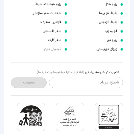
رزرو هتل
رزرو هوشمند بلیط
بلیط هواپیما
خدمات سفر سازمانی
بلیط اتوبوس
قوانین استرداد
اجاره ویلا
سفر اقساطی
رزرو تور
سفر کارت
ویزای توریستی
کارناوال تایم
عضویت در خبرنامه پیامکی
(اطلاع از هدایا جشنواره‌ها و تخفیف‌ها)
شماره موبایل
عضویت