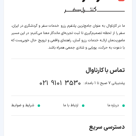
ما در کارناوال به عنوان جامع‌ترین پلتفرم رزرو خدمات سفر و گردشگری در ایران،
سفر را از لحظه‌ تصمیم‌گیری تا ثبت تجربه‌ای ماندگار معنا می‌کنیم؛ در این مسیر‍
ماموریت‌مان اراﺋــﻪ خدمات رزرو آسان، راهنمای واقعی و ترویج حال خوبی‌ست که
با دعوت به حرکت، پویایی و شادی جمعی همراه باشد.
تماس با کارناوال
021 9101 3530
پشتیبانی 7 صبح تا 1 بامداد:
درباره ما
ارتباط با ما
شرایط و ضوابـط
دسترسی سریع