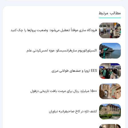
مطالب مرتبط
فرودگاه ساری موقتاً تعطیل می‌شود؛ وضعیت پروازها را چک کنید
اکسپلوراتوریوم سان‌فرانسیسکو؛ موزه لمس‌کردنی علم
EES اروپا و صف‌های طولانی مرزی
1500 میلیارد ریال برای مرمت بافت تاریخی دزفول
کشف تازه در کاخ صاحبقرانیه نیاوران