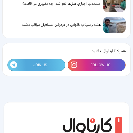
استاندارد اجباری هتل‌ها لغو شد؛ چه تغییری در اقامت؟
هشدار سیلاب ناگهانی در هرمزگان؛ مسافران مراقب باشند
همراه کارناوال باشید
JOIN US
FOLLOW US