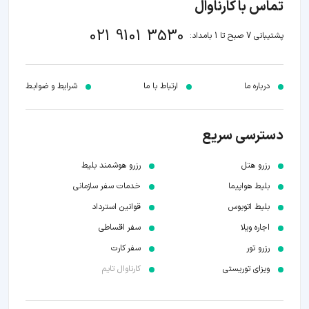
تماس با کارناوال
021 9101 3530
پشتیبانی 7 صبح تا 1 بامداد:
درباره ما
ارتباط با ما
شرایط و ضوابـط
دسترسی سریع
رزرو هتل
رزرو هوشمند بلیط
بلیط هواپیما
خدمات سفر سازمانی
بلیط اتوبوس
قوانین استرداد
اجاره ویلا
سفر اقساطی
رزرو تور
سفر کارت
ویزای توریستی
کارناوال تایم