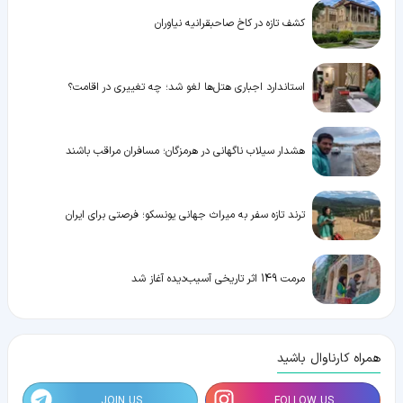
کشف تازه در کاخ صاحبقرانیه نیاوران
استاندارد اجباری هتل‌ها لغو شد؛ چه تغییری در اقامت؟
هشدار سیلاب ناگهانی در هرمزگان؛ مسافران مراقب باشند
ترند تازه سفر به میراث جهانی یونسکو؛ فرصتی برای ایران
مرمت 149 اثر تاریخی آسیب‌دیده آغاز شد
همراه کارناوال باشید
JOIN US
FOLLOW US