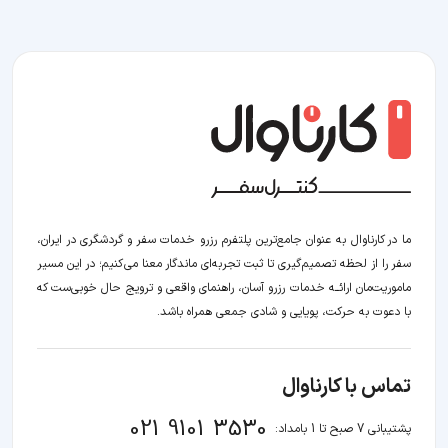
ما در کارناوال به عنوان جامع‌ترین پلتفرم رزرو خدمات سفر و گردشگری در ایران،
سفر را از لحظه‌ تصمیم‌گیری تا ثبت تجربه‌ای ماندگار معنا می‌کنیم؛ در این مسیر‍
ماموریت‌مان اراﺋــﻪ خدمات رزرو آسان، راهنمای واقعی و ترویج حال خوبی‌ست که
با دعوت به حرکت، پویایی و شادی جمعی همراه باشد.
تماس با کارناوال
021 9101 3530
پشتیبانی 7 صبح تا 1 بامداد: