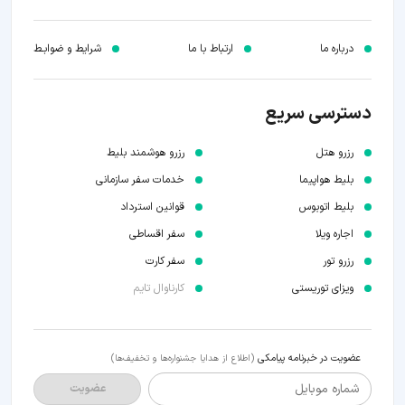
درباره ما
ارتباط با ما
شرایط و ضوابـط
دسترسی سریع
رزرو هتل
رزرو هوشمند بلیط
بلیط هواپیما
خدمات سفر سازمانی
بلیط اتوبوس
قوانین استرداد
اجاره ویلا
سفر اقساطی
رزرو تور
سفر کارت
ویزای توریستی
کارناوال تایم
عضویت در خبرنامه پیامکی
(اطلاع از هدایا جشنواره‌ها و تخفیف‌ها)
شماره موبایل
عضویت