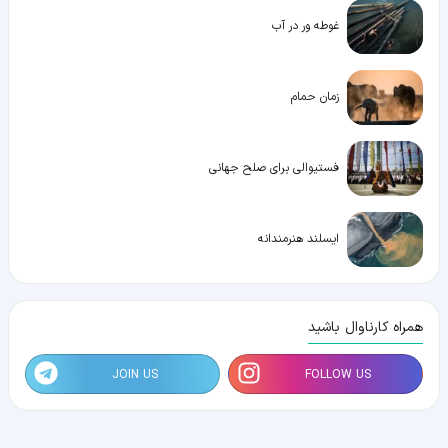
غوطه ور در آب
زمان حمام
فستیوالی برای صلح جهانی
ایسلند هنرمندانه
همراه کارناوال باشید
JOIN US
FOLLOW US