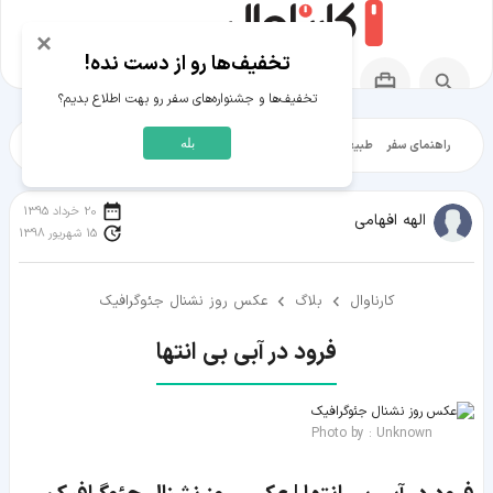
×
تخفیف‌ها رو از دست نده!
تخفیف‌ها و جشنواره‌های سفر رو بهت اطلاع بدیم؟
بله
راهنمای سفر
طبیعت‌گردی
تاریخ‌گردی
شهرگردی
ایرانگرد
مقالات آموز
20 خرداد 1395
الهه افهامی
15 شهریور 1398
کارناوال
بلاگ
عکس روز نشنال جئوگرافیک
فرود در آبی بی انتها
Photo by : Unknown