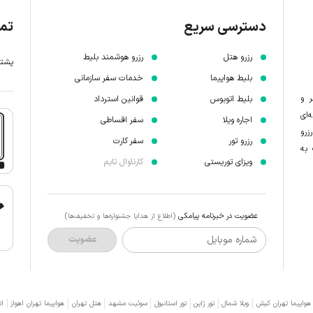
دسترسی سریع
تما
رزرو هتل
رزرو هوشمند بلیط
پشتیبانی 7 
بلیط هواپیما
خدمات سفر سازمانی
ر و
بلیط اتوبوس
قوانین استرداد
‌ای
اجاره ویلا
سفر اقساطی
زرو
رزرو تور
سفر کارت
 به
ویزای توریستی
کارناوال تایم
عضویت در خبرنامه پیامکی
(اطلاع از هدایا جشنواره‌ها و تخفیف‌ها)
شماره موبایل
عضویت
 هواپیما تهران کیش
ویلا شمال
تور ژاپن
تور استانبول
سوئیت مشهد
هتل تهران
هواپیما تهران اهواز
ات