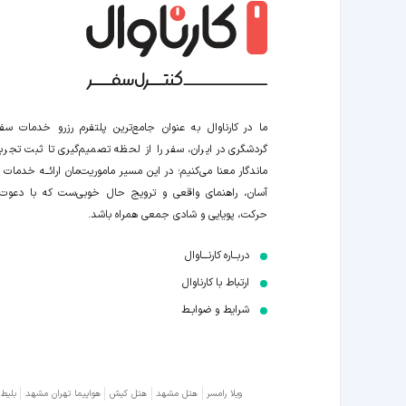
ما در کارناوال به عنوان جامع‌ترین پلتفرم رزرو خدمات سف
گردشگری در ایران، سفر را از لحظه‌ تصمیم‌گیری تا ثبت تجربه
ماندگار معنا می‌کنیم؛ در این مسیر‍ ماموریت‌مان اراﺋــﻪ خدمات ر
آسان، راهنمای واقعی و ترویج حال خوبی‌ست که با دعوت
حرکت، پویایی و شادی جمعی همراه باشد.
دربــاره کارنـــاوال
ارتباط با کارناوال
شرایط و ضوابـط
ویلا رامسر
هتل مشهد
هتل کیش
هواپیما تهران مشهد
بلیط