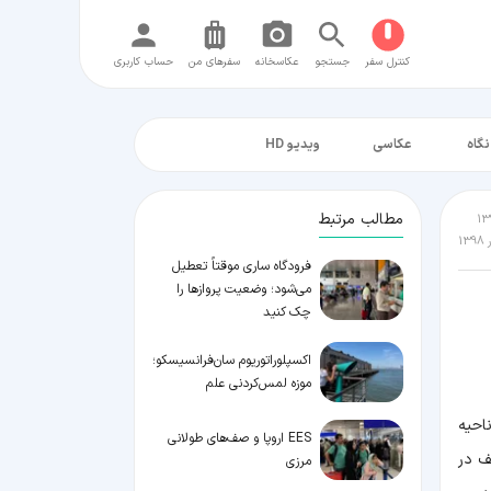
کنترل سفر
جستجو
عکاسخانه
سفر‌های من
حساب کاربری
نگاه
عکاسی
ویدیو HD
مطالب مرتبط
فرودگاه ساری موقتاً تعطیل
می‌شود؛ وضعیت پروازها را
چک کنید
اکسپلوراتوریوم سان‌فرانسیسکو؛
موزه لمس‌کردنی علم
ناحیه
EES اروپا و صف‌های طولانی
ف در
مرزی