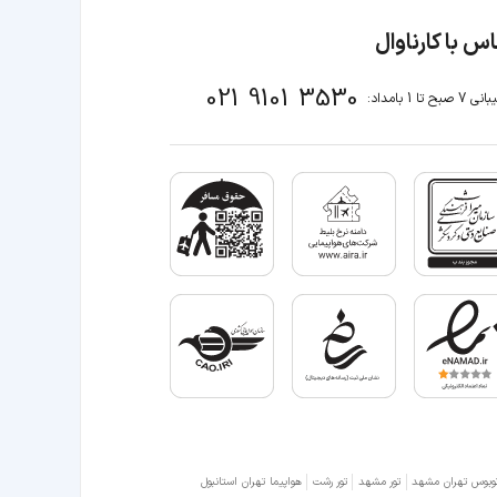
س با کارناوال
021 9101 3530
صبح تا 1 بامداد:
وبوس تهران مشهد
تور مشهد
تور رشت
هواپیما تهران استانبول