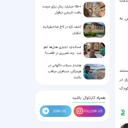
قدمت
1500 میلیارد ریال برای مرمت
بافت تاریخی دزفول
ش به
کشف تازه در کاخ صاحبقرانیه
نیاوران
استاندارد اجباری هتل‌ها لغو
شد؛ چه تغییری در اقامت؟
هشدار سیلاب ناگهانی در
ستند
هرمزگان؛ مسافران مراقب
باشند
ق در
کی از این اکتشافات کشف مکانی هولناک در پرو بود که نشان می داد در قرن ۱۵ میلادی بیش از ۱۴۰ کودک
همراه کارناوال باشید
JOIN US
FOLLOW US