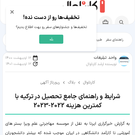
×
تخفیف‌ها رو از دست نده!
تخفیف‌ها و جشنواره‌های سفر رو بهت اطلاع بدیم؟
بله
راهنمای سفر
طبیعت‌گردی
تاریخ‌گردی
شهرگردی
ایرانگرد
مقالات آموز
واحد تبلیغات
12 اردیبهشت 1400
12 اردیبهشت 1401
نویسنده ارشد کارناوال
کارناوال
بلاگ
رپورتاژ آگهی
شرایط و راهنمای جامع تحصیل در ترکیه با
کمترین هزینه 2022-2023
به گزارش خبرگزاری ایرنا به نقل از موسسه مهاجرتی علم ویرا بستر های
آموزشی نا کارآمد دانشگاهی در ایران موجب شده که بیشتر دانشجویان