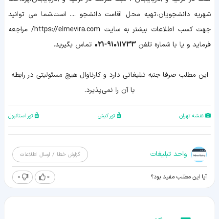
شهریه دانشجویان،تهیه محل اقامت دانشجو .... است.شما می توانید
جهت کسب اطلاعات بیشتر به سایت https://elmevira.com/ مراجعه
فرماید و یا با شماره تلفن
91011733-021
تماس بگیرید.
اين مطلب صرفا جنبه تبليغاتي دارد و کارناوال هيچ مسئوليتي در رابطه
با آن را نمي‌پذيرد.
نقشه تهران
تور کیش
تور استانبول
واحد تبلیغات
گزارش خطا / ارسال اطلاعات
0
0
آیا این مطلب مفید بود؟