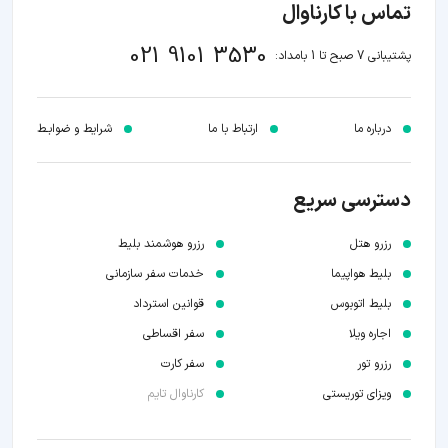
تماس با کارناوال
021 9101 3530
پشتیبانی 7 صبح تا 1 بامداد:
درباره ما
ارتباط با ما
شرایط و ضوابـط
دسترسی سریع
رزرو هتل
رزرو هوشمند بلیط
بلیط هواپیما
خدمات سفر سازمانی
بلیط اتوبوس
قوانین استرداد
اجاره ویلا
سفر اقساطی
رزرو تور
سفر کارت
ویزای توریستی
کارناوال تایم