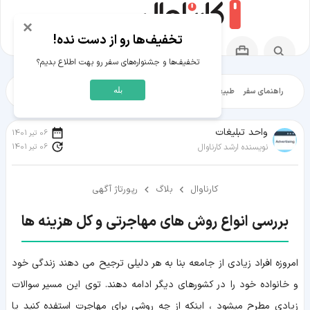
×
تخفیف‌ها رو از دست نده!
تخفیف‌ها و جشنواره‌های سفر رو بهت اطلاع بدیم؟
بله
راهنمای سفر
طبیعت‌گردی
تاریخ‌گردی
شهرگردی
ایرانگرد
مقالات آموز
واحد تبلیغات
06 تیر 1401
06 تیر 1401
نویسنده ارشد کارناوال
کارناوال
بلاگ
رپورتاژ آگهی
بررسی انواع روش های مهاجرتی و کل هزینه ها
امروزه افراد زیادی از جامعه بنا به هر دلیلی ترجیح می دهند زندگی خود
و خانواده خود را در کشورهای دیگر ادامه دهند. توی این مسیر سوالات
زیادی مطرح میشود ، اینکه از چه روشی برای مهاجرت استفده کنید یا