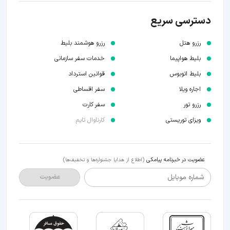
دسترسی سریع
رزرو هتل
رزرو هوشمند بلیط
بلیط هواپیما
خدمات سفر سازمانی
بلیط اتوبوس
قوانین استرداد
اجاره ویلا
سفر اقساطی
رزرو تور
سفر کارت
ویزای توریستی
کارناوال تایم
عضویت در خبرنامه پیامکی
(اطلاع از هدایا جشنواره‌ها و تخفیف‌ها)
شماره موبایل
عضویت