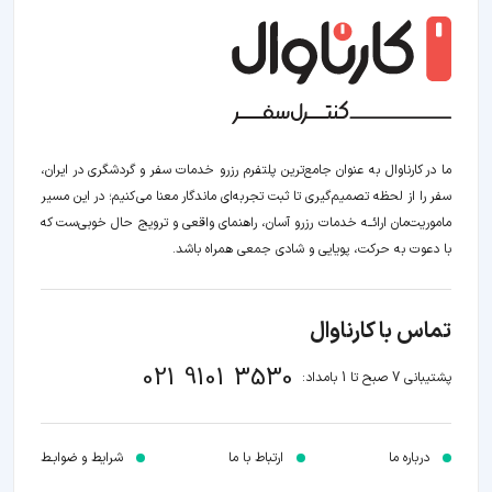
ما در کارناوال به عنوان جامع‌ترین پلتفرم رزرو خدمات سفر و گردشگری در ایران،
سفر را از لحظه‌ تصمیم‌گیری تا ثبت تجربه‌ای ماندگار معنا می‌کنیم؛ در این مسیر‍
ماموریت‌مان اراﺋــﻪ خدمات رزرو آسان، راهنمای واقعی و ترویج حال خوبی‌ست که
با دعوت به حرکت، پویایی و شادی جمعی همراه باشد.
تماس با کارناوال
021 9101 3530
پشتیبانی 7 صبح تا 1 بامداد:
درباره ما
ارتباط با ما
شرایط و ضوابـط