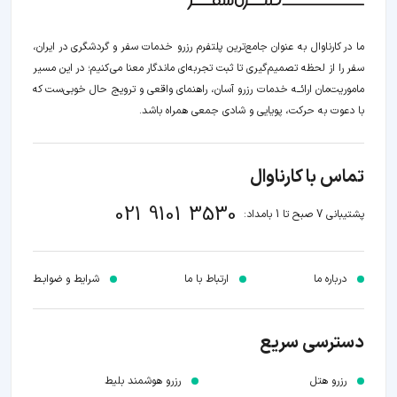
ما در کارناوال به عنوان جامع‌ترین پلتفرم رزرو خدمات سفر و گردشگری در ایران،
سفر را از لحظه‌ تصمیم‌گیری تا ثبت تجربه‌ای ماندگار معنا می‌کنیم؛ در این مسیر‍
ماموریت‌مان اراﺋــﻪ خدمات رزرو آسان، راهنمای واقعی و ترویج حال خوبی‌ست که
با دعوت به حرکت، پویایی و شادی جمعی همراه باشد.
تماس با کارناوال
021 9101 3530
پشتیبانی 7 صبح تا 1 بامداد:
درباره ما
ارتباط با ما
شرایط و ضوابـط
دسترسی سریع
رزرو هتل
رزرو هوشمند بلیط