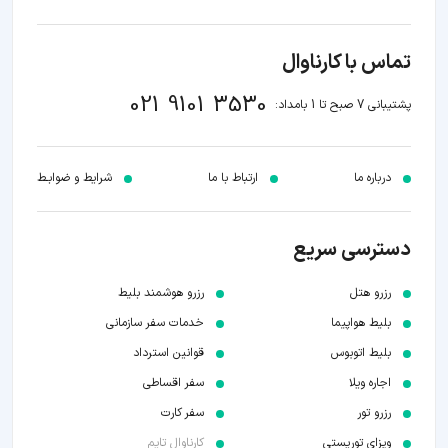
تماس با کارناوال
021 9101 3530
پشتیبانی 7 صبح تا 1 بامداد:
درباره ما
ارتباط با ما
شرایط و ضوابـط
دسترسی سریع
رزرو هتل
رزرو هوشمند بلیط
بلیط هواپیما
خدمات سفر سازمانی
بلیط اتوبوس
قوانین استرداد
اجاره ویلا
سفر اقساطی
رزرو تور
سفر کارت
ویزای توریستی
کارناوال تایم