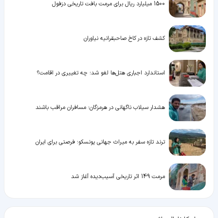
1500 میلیارد ریال برای مرمت بافت تاریخی دزفول
کشف تازه در کاخ صاحبقرانیه نیاوران
استاندارد اجباری هتل‌ها لغو شد؛ چه تغییری در اقامت؟
هشدار سیلاب ناگهانی در هرمزگان؛ مسافران مراقب باشند
ترند تازه سفر به میراث جهانی یونسکو؛ فرصتی برای ایران
مرمت 149 اثر تاریخی آسیب‌دیده آغاز شد