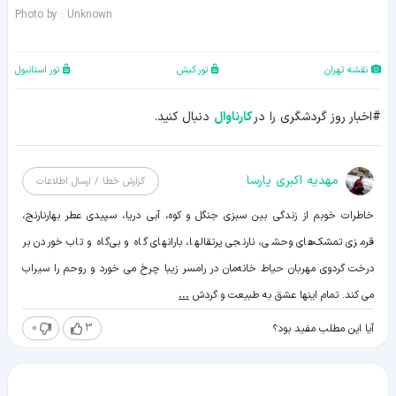
Photo by : Unknown
نقشه تهران
تور کیش
تور استانبول
#اخبار روز گردشگری را در
کارناوال
دنبال کنید.
مهدیه اکبری پارسا
گزارش خطا / ارسال اطلاعات
خاطرات خوبم از زندگی بین سبزی جنگل و کوه، آبی دریا، سپیدی عطر بهارنارنج،
قرمزی تمشک‌های وحشی، نارنجی پرتقالها، بارانهای گاه و بی‌گاه و تاب خوردن بر
درخت گردوی مهربان حیاط خانه‌مان در رامسر زیبا چرخ می خورد و روحم را سیراب
می کند. تمام اینها عشق به طبیعت و گردش
...
0
3
آیا این مطلب مفید بود؟