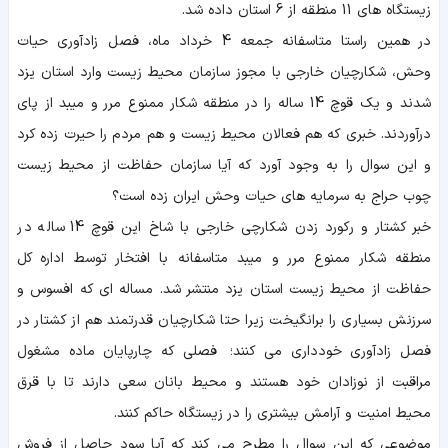
زیستگاه های 11 منطقه از 6 استان داده شد.
در همین راستا متاسفانه جمعه 4 خرداد ماه، فصل زادآوری حیات
وحش، شکارچیان خارجی با مجوز سازمان محیط زیست وارد استان یزد
شدند و یک قوچ 14 ساله را در منطقه شکار ممنوع مرر و میبد از پای
درآوردند. خبری که هم فعالان محیط زیست و هم مردم را حیرت زده کرد
و این سوال را به وجود آورد که آیا سازمان حفاظت از محیط زیست
چوب حراج به سرمایه های حیات وحش ایران زده است؟
خبر کشتار و رکورد زدن شکارچی خارجی با شاخ این قوچ 14 ساله در
منطقه شکار ممنوع مرر و میبد متاسفانه با افتخار توسط اداره کل
حفاظت از محیط زیست استان یزد منتشر شد. مساله ای که افسوس و
سرزنش بسیاری را برانگیخت زیرا حتا شکارچیان قدرتمند هم از کشتار در
فصل زادآوری خودداری می کنند؛ فصلی که چارپایان ماده مشغول
مراقبت از نوزادان خود هستند و محیط بانان سعی دارند تا با قرق
محیط امنیت و آرامش بیشتری را در زیستگاه حاکم کنند.
موضوعی که این سوال را مطرح می کند که آیا سود حاصل از فروش