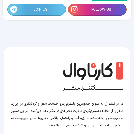
JOIN US
FOLLOW US
ما در کارناوال به عنوان جامع‌ترین پلتفرم رزرو خدمات سفر و گردشگری در ایران،
سفر را از لحظه‌ تصمیم‌گیری تا ثبت تجربه‌ای ماندگار معنا می‌کنیم؛ در این مسیر‍
ماموریت‌مان اراﺋــﻪ خدمات رزرو آسان، راهنمای واقعی و ترویج حال خوبی‌ست که
با دعوت به حرکت، پویایی و شادی جمعی همراه باشد.