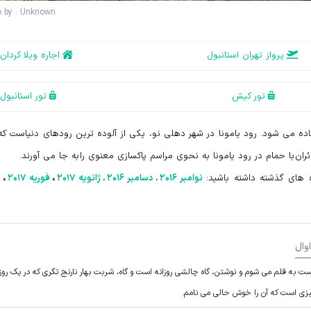
o by : Unknown
پرواز تهران استانبول
اجاره ویلا کردان
تور کیش
تور استانبول
ماده می شود. رود یامونا در شهر دهلی نو، یکی از آلوده ترین رودهای دنیاست که 
ئران
با حمام در رود یامونا به نحوی مراسم پاکسازی معنوی را
به جا می آورند.
های گذشته داشته باشید:
نوامبر ۲۰۱۶
،
دسامبر ۲۰۱۶
،
ژانویه ۲۰۱۷
،
فوریه ۲۰۱۷
،
م
وال
ست به قلم می شوم و نوشتن، گاه چالشی روزانه است و گاه، شربت بهار نارنج تگری که در یک روز
چیزی است که آن را خوش حالی می نامم.