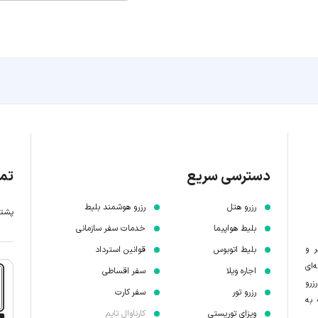
دسترسی سریع
تما
رزرو هتل
رزرو هوشمند بلیط
پشتیبانی 7 
بلیط هواپیما
خدمات سفر سازمانی
ر و
بلیط اتوبوس
قوانین استرداد
‌ای
اجاره ویلا
سفر اقساطی
زرو
رزرو تور
سفر کارت
 به
ویزای توریستی
کارناوال تایم