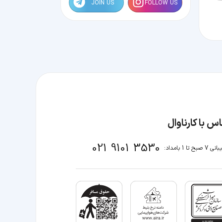
JOIN US
FOLLOW US
س با کارناوال
021 9101 3530
صبح تا 1 بامداد: