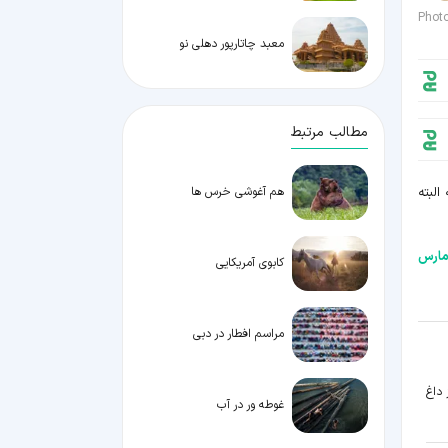
Phot
معبد چاتارپور دهلی نو
مطالب مرتبط
هم آغوشی خرس ها
البته
ارس
کابوی آمریکایی
مراسم افطار در دبی
 داغ
غوطه ور در آب