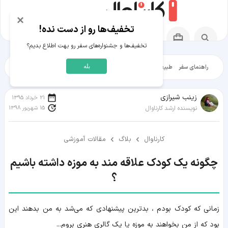
×
تخفیف‌ها رو از دست نده!
تخفیف‌ها و جشنواره‌های سفر رو بهت اطلاع بدیم؟
بله
راهنمای سفر
طبیعت‌گردی
تاریخ‌گردی
شهرگردی
ایرانگرد
مقالات آموز
زينب شيرازی
21 خرداد 1395
15 شهریور 1398
نویسنده ارشد کارناوال
کارناوال
بلاگ
مقالات آموزشی
چگونه یک کودک علاقه مند به موزه داشته باشیم
؟
زمانی که کودک بودم ، بدترین پیشنهادی که می‌شد به من بدهند این
بود که از من بخواهند به موزه یا یک گالری هنری بروم...