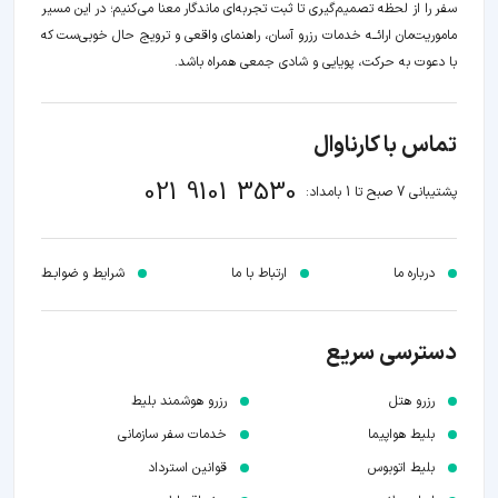
سفر را از لحظه‌ تصمیم‌گیری تا ثبت تجربه‌ای ماندگار معنا می‌کنیم؛ در این مسیر‍
ماموریت‌مان اراﺋــﻪ خدمات رزرو آسان، راهنمای واقعی و ترویج حال خوبی‌ست که
با دعوت به حرکت، پویایی و شادی جمعی همراه باشد.
تماس با کارناوال
021 9101 3530
پشتیبانی 7 صبح تا 1 بامداد:
درباره ما
ارتباط با ما
شرایط و ضوابـط
دسترسی سریع
رزرو هتل
رزرو هوشمند بلیط
بلیط هواپیما
خدمات سفر سازمانی
بلیط اتوبوس
قوانین استرداد