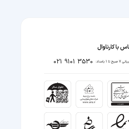
س با کارناوال
021 9101 3530
صبح تا 1 بامداد: