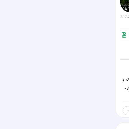
Phot
اه و
ق به
ت