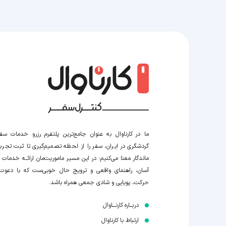
ما در کارناوال به عنوان جامع‌ترین پلتفرم رزرو خدمات سف
گردشگری در ایران، سفر را از لحظه‌ تصمیم‌گیری تا ثبت تجربه
ماندگار معنا می‌کنیم؛ در این مسیر‍ ماموریت‌مان اراﺋــﻪ خدمات ر
آسان، راهنمای واقعی و ترویج حال خوبی‌ست که با دعوت
حرکت، پویایی و شادی جمعی همراه باشد.
دربــاره کارنـــاوال
ارتباط با کارناوال