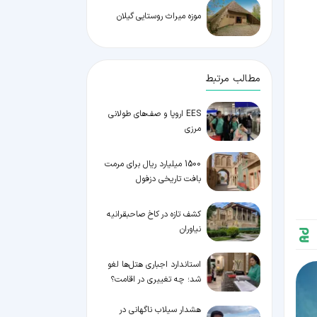
موزه میراث روستایی گیلان
مطالب مرتبط
EES اروپا و صف‌های طولانی
مرزی
1500 میلیارد ریال برای مرمت
بافت تاریخی دزفول
کشف تازه در کاخ صاحبقرانیه
نیاوران
استاندارد اجباری هتل‌ها لغو
شد؛ چه تغییری در اقامت؟
هشدار سیلاب ناگهانی در