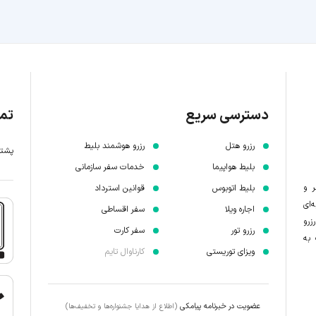
دسترسی سریع
تما
رزرو هتل
رزرو هوشمند بلیط
پشتیبانی 7 
بلیط هواپیما
خدمات سفر سازمانی
ر و
بلیط اتوبوس
قوانین استرداد
‌ای
اجاره ویلا
سفر اقساطی
زرو
رزرو تور
سفر کارت
 به
ویزای توریستی
کارناوال تایم
عضویت در خبرنامه پیامکی
(اطلاع از هدایا جشنواره‌ها و تخفیف‌ها)