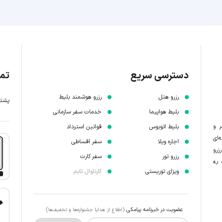
دسترسی سریع
تما
رزرو هتل
رزرو هوشمند بلیط
پشتیبانی 7 
بلیط هواپیما
خدمات سفر سازمانی
ر و
بلیط اتوبوس
قوانین استرداد
‌ای
اجاره ویلا
سفر اقساطی
زرو
رزرو تور
سفر کارت
 به
ویزای توریستی
کارناوال تایم
عضویت در خبرنامه پیامکی
(اطلاع از هدایا جشنواره‌ها و تخفیف‌ها)