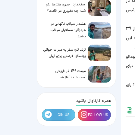
ه در
استاندارد اجباری هتل‌ها لغو
رئیس
شد؛ چه تغییری در اقامت؟
هشدار سیلاب ناگهانی در
در انتخاباتی که در هجدهمین کنوانسیون جهانی راهنمایان گردشگری روز 4 بهمن در گرجستان برگزار شد، آرش نورآقایی موفق شد از 39
هرمزگان؛ مسافران مراقب
باشند
ه این
ترند تازه سفر به میراث جهانی
یونسکو؛ فرصتی برای ایران
لارک از انگلیس با ۳۴ رای، آقای رومانو
یچه برای
مرمت 149 اثر تاریخی
آسیب‌دیده آغاز شد
همچنین امروز در رقابتی برای کسب میزبانی نوزدهمین کنوانسیون جهانی راهنمایان گردشگری، کشور صربستان توانست با کسب 24 رای
همراه کارناوال باشید
JOIN US
FOLLOW US