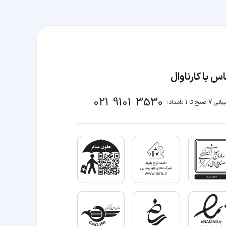
س با کارناوال
021 9101 3530
صبح تا 1 بامداد: