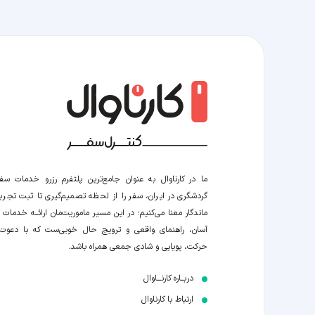
ما در کارناوال به عنوان جامع‌ترین پلتفرم رزرو خدمات سف
گردشگری در ایران، سفر را از لحظه‌ تصمیم‌گیری تا ثبت تجربه
ماندگار معنا می‌کنیم؛ در این مسیر‍ ماموریت‌مان اراﺋــﻪ خدمات ر
آسان، راهنمای واقعی و ترویج حال خوبی‌ست که با دعوت
حرکت، پویایی و شادی جمعی همراه باشد.
دربــاره کارنـــاوال
ارتباط با کارناوال