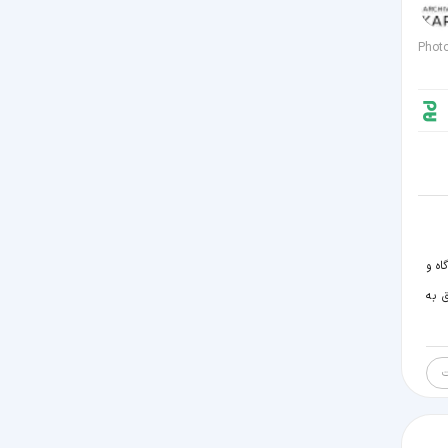
Phot
اه و
ق به
ت