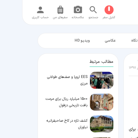
کنترل سفر
جستجو
عکاسخانه
سفر‌های من
حساب کاربری
نگاه
عکاسی
ویدیو HD
مطالب مرتبط
EES اروپا و صف‌های طولانی
مرزی
1500 میلیارد ریال برای مرمت
بافت تاریخی دزفول
کشف تازه در کاخ صاحبقرانیه
نیاوران
تند برای