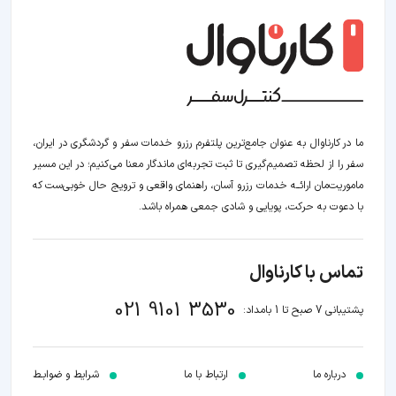
ما در کارناوال به عنوان جامع‌ترین پلتفرم رزرو خدمات سفر و گردشگری در ایران،
سفر را از لحظه‌ تصمیم‌گیری تا ثبت تجربه‌ای ماندگار معنا می‌کنیم؛ در این مسیر‍
ماموریت‌مان اراﺋــﻪ خدمات رزرو آسان، راهنمای واقعی و ترویج حال خوبی‌ست که
با دعوت به حرکت، پویایی و شادی جمعی همراه باشد.
تماس با کارناوال
021 9101 3530
پشتیبانی 7 صبح تا 1 بامداد:
درباره ما
ارتباط با ما
شرایط و ضوابـط