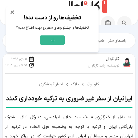
×
تخفیف‌ها رو از دست نده!
تخفیف‌ها و جشنواره‌های سفر رو بهت اطلاع بدیم؟
بله
راهنمای سفر
طبیعت‌گردی
تاریخ‌گردی
شهرگردی
ایرانگرد
مقالات آموز
کارناوال
11 دی 1396
15 شهریور 1398
نویسنده ارشد کارناوال
کارناوال
بلاگ
اخبار گردشگری
ایرانیان از سفر غیر ضروری به ترکیه خودداری کنند
به نقل از
خبرگزاری ایسنا
، سید جلال ابراهیمی، دبیرکل اتاق مشترک
بازرگانی ایران و ترکیه با توجه به وضعیت فوق العاده در ترکیه، از
ایرانیان مقیم و مسافران ایرانی این کشور خواست که در مراکز خرید و