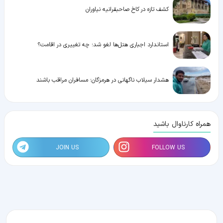
کشف تازه در کاخ صاحبقرانیه نیاوران
استاندارد اجباری هتل‌ها لغو شد؛ چه تغییری در اقامت؟
هشدار سیلاب ناگهانی در هرمزگان؛ مسافران مراقب باشند
همراه کارناوال باشید
JOIN US
FOLLOW US