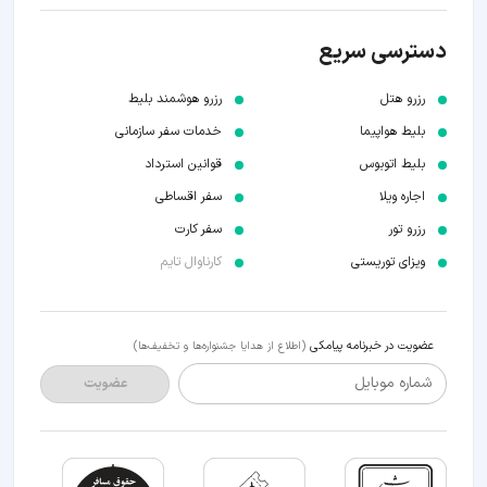
دسترسی سریع
رزرو هتل
رزرو هوشمند بلیط
بلیط هواپیما
خدمات سفر سازمانی
بلیط اتوبوس
قوانین استرداد
اجاره ویلا
سفر اقساطی
رزرو تور
سفر کارت
ویزای توریستی
کارناوال تایم
عضویت در خبرنامه پیامکی
(اطلاع از هدایا جشنواره‌ها و تخفیف‌ها)
شماره موبایل
عضویت