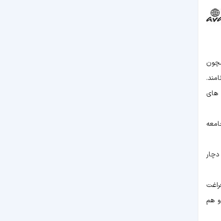
مچون
مند.
 های
امعه
 دچار
راغت
و هم