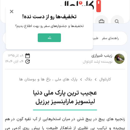
×
تخفیف‌ها رو از دست نده!
تخفیف‌ها و جشنواره‌های سفر رو بهت اطلاع بدیم؟
بله
راهنمای سفر
طبیعت‌گردی
تاریخ‌گردی
شهرگردی
ایرانگرد
مقالات آموز
زينب شيرازی
08 آذر 1395
04 آبان 1404
نویسنده ارشد کارناوال
کارناوال
بلاگ
پارک های ملی ، باغ ها و بوستان ها
لینسویز ماراینسیز برزیل
زنجیره های پیچ در پیچ شنی در میان استخرهایی از آب نقره گون در هم
پیچیده و ترکیب بی نظیری از شاهکار طبیعت را پیش روی آدمی می