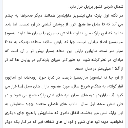
شمال شرقی کشور برزیل قرار دارد.
در نگاه اول پارک ملی لینسویز ماراینسیز همانند دیگر صحراها به چشم
می آید که تا مایل ها هیچ اثری از پوشش گیاهی در آن نیست. اما باید
بدانید که این پارک ملی تفاوت فاحش بسیاری با بیابان ها دارد؛ لینسویز
ماراینسیز اصلا بیابان نیست چرا که بارش سالانه منطقه نزدیک به 1200
میلی متر است. بنابراین بارش این منطه بسیار بیش تر از آن است که
بیابان در نظر گرفته شود. به طور کلی میزان بارندگی در بیابان ها کم تر
از 25.4 میلی متر در سال است.
از آن جا که لینسویز ماراینسیز درست در کناره حوزه رودخانه ای آمازون
قرار گرفته، به هنگام شروع سال، مورد هجوم باران های سیل آسا قرار می
گیرد. آب باران در دره های میان تپه های شنی پارک جمع می شود و در
طی شش ماهه اول سال، تالاب های فصلی متعدد چهره متفاوتی به
این پارک شنی می بخشند. اتفاق نادری که مشابهش را هیچ جای دیگری
نخواهید دید؛ تپه های شنی و گودال های شفاف آبی که در کنار یک دیگر