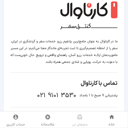
ما در کارناوال به عنوان جامع‌ترین پلتفرم رزرو خدمات سفر و گردشگری در ایران،
سفر را از لحظه‌ تصمیم‌گیری تا ثبت تجربه‌ای ماندگار معنا می‌کنیم؛ در این مسیر‍
ماموریت‌مان اراﺋــﻪ خدمات رزرو آسان، راهنمای واقعی و ترویج حال خوبی‌ست که
با دعوت به حرکت، پویایی و شادی جمعی همراه باشد.
تماس با کارناوال
021 9101 3530
پشتیبانی 7 صبح تا 1 بامداد:
درباره ما
ارتباط با ما
شرایط و ضوابـط
خانه
سفر‌های من
عکاسخانه
حساب کاربری