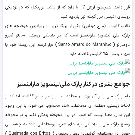
قرار دارند. همچنین ارزش آن را دارد که از تالاب تراپیکال که در نزدیکی
روستای آتینس قرار گرفته نیز بازدید کنید.
تالاب گایووتا (مرغ دریایی) یکی از بزرگ ترین و زیباترین حوضچه های
پارک ملی لینسویز ماراینسیز است که در نزدیکی روستای
سانتو آمارو
دومارانو
(
Santo Amaro do Maranhão
)
قرار گرفته. این روستا خود با
شهر بررینس 95 کیلومتر فاصله دارد.
جوامع بشری در کنار پارک ملی لینسویز ماراینسیز
نام پارک ملی را از آن روی بر منطقه لینسویز ماراینسیز گذاشته اند که از
لحاظ زیستی، منطقه ای محافظت شده محسوب می شود. با این وجود
این بدان معنا نیست که آدمی در این محوطه زندگی نکند و در محوطه
وسیع پارک ملی و نزدیکی تپه های شنی، روستاهایی زنده به چشم می
خورد. در روستاهای
گوئیمادا دوس بریتوس
(
Queimada dos Britos
)