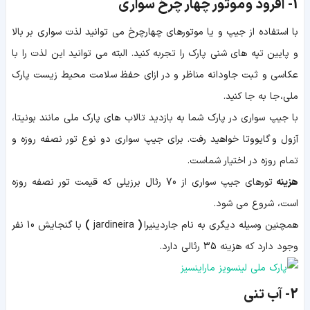
1-
آفرود و موتور چهار چرخ سواری
با استفاده از جیپ و یا موتورهای چهارچرخ می توانید لذت سواری بر بالا
و پایین تپه های شنی پارک را تجربه کنید. البته می توانید این لذت را با
عکاسی و ثبت جاودانه مناظر و در ازای حفظ سلامت محیط زیست پارک
ملی، جا به جا کنید.
با جیپ سواری در پارک شما به بازدید تالاب های پارک ملی مانند بونیتا،
آزول و گایووتا خواهید رفت. برای جیپ سواری دو نوع تور نصفه روزه و
تمام روزه در اختیار شماست.
هزینه
تورهای جیپ سواری از 70 رئال برزیلی که قیمت تور نصفه روزه
است، شروع می شود.
همچنین وسیله دیگری به نام
جاردینیرا
(
jardineira
)
با گنجایش 10 نفر
وجود دارد که هزینه 35 رئالی دارد.
2-
آب تنی