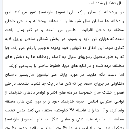
سال تشکیل شده است.
دو رودخانه از میان پارک ملی لینسویز ماراینسیز عبور می کند. این
رودخانه ها سالیان سال شن ها را از دهانه رودخانه و نواحی داخلی
منطقه به داخل اقیانوس اطلس می راندند و در گذر زمان باعث
شدند که هزاران تن لایه و رسوب در بخش شمالی ساحل برزیل لایه
گذاری شود. این اتفاق به تنهایی خود پدیده عجیبی را رقم نمی زند، چرا
که به طور معمول رسوبهای سیال به کمک رودخانه ها به بخش های
مختلف برده شده و در کناره های دریا، خطوط ساحلی را پدید می آورند.
اما دست نگه دارید. در مورد پارک ملی لینسویز ماراینسیز داستان
متفاوتی در جریان است، چرا که شن ها در یک جا تثبیت نشدند. در طی
فصول خشک سال خصوصا در ماه های اکتبر و نوامبر بادهای قدرتمند از
نواحی استوایی اطلس، ضربه قدرتمند خود را بر روی شن های منطقه
وارد کرده و آن ها را تا فاصله 48 کیلومتری منتقل می کنند. بدین ترتیب
منطقه ای با تپه های شنی و هلالی شکل به نام لینسویز ماراینسیز
تشکیل شد. برخی از این تپه ها 40 متر ارتفاع و سالانه حدود 20 متر