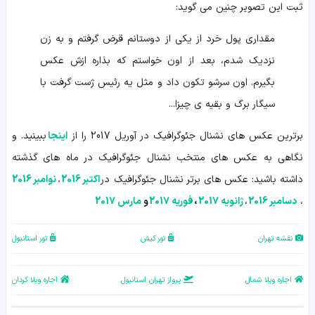
ثبت این تصویر چنین می گوید:
مقداری پول خرد از یکی از دوستانم قرض گرفتم و به زن
نزدیک شدم، بعد از اون خواستم که بذاره ازش عکس
بگیرم. اون سرشو تکون داد و مثل یه رئیس ژست گرفت با
سیگار برگ و بقیه ی چیزا...
برترین عکس های نشنال جئوگرافیک در آوریل 2017 را از
اینجا
ببینید. و
نگاهی به عکس های منتخب نشنال جئوگرافیک در ماه های گذشته
داشته باشید: عکس های برتر نشنال جئوگرافیک در
اکتبر 2016
،
نوامبر 2016
،
دسامبر 2016
،
ژانویه 2017
،
فوریه 2017
و
مارس 2017
نقشه تهران
تور کیش
تور استانبول
اجاره ویلا شمال
پرواز تهران استانبول
اجاره ویلا کردان