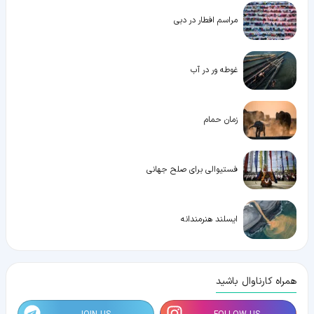
مراسم افطار در دبی
غوطه ور در آب
زمان حمام
فستیوالی برای صلح جهانی
ایسلند هنرمندانه
همراه کارناوال باشید