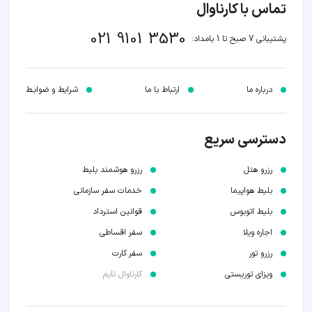
تماس با کارناوال
021 9101 3530
پشتیبانی 7 صبح تا 1 بامداد:
درباره ما
ارتباط با ما
شرایط و ضوابـط
دسترسی سریع
رزرو هتل
رزرو هوشمند بلیط
بلیط هواپیما
خدمات سفر سازمانی
بلیط اتوبوس
قوانین استرداد
اجاره ویلا
سفر اقساطی
رزرو تور
سفر کارت
ویزای توریستی
کارناوال تایم