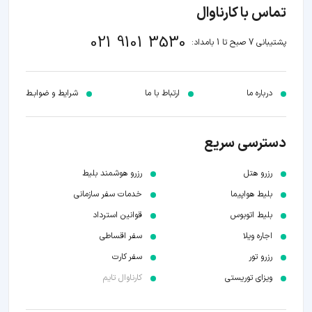
تماس با کارناوال
021 9101 3530
پشتیبانی 7 صبح تا 1 بامداد:
درباره ما
ارتباط با ما
شرایط و ضوابـط
دسترسی سریع
رزرو هتل
رزرو هوشمند بلیط
بلیط هواپیما
خدمات سفر سازمانی
بلیط اتوبوس
قوانین استرداد
اجاره ویلا
سفر اقساطی
رزرو تور
سفر کارت
ویزای توریستی
کارناوال تایم