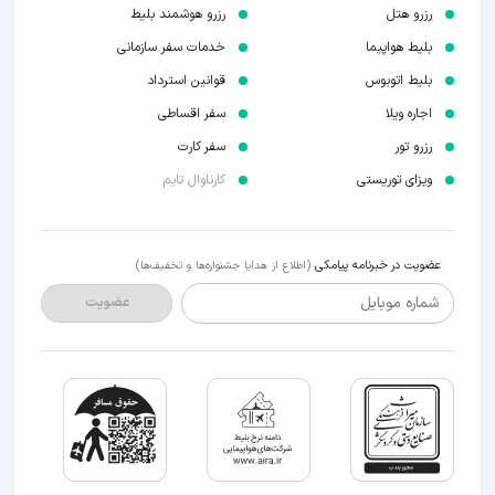
رزرو هتل
رزرو هوشمند بلیط
بلیط هواپیما
خدمات سفر سازمانی
بلیط اتوبوس
قوانین استرداد
اجاره ویلا
سفر اقساطی
رزرو تور
سفر کارت
ویزای توریستی
کارناوال تایم
عضویت در خبرنامه پیامکی
(اطلاع از هدایا جشنواره‌ها و تخفیف‌ها)
شماره موبایل
عضویت