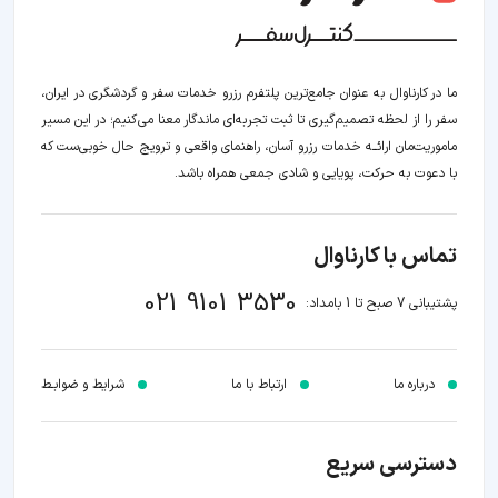
ما در کارناوال به عنوان جامع‌ترین پلتفرم رزرو خدمات سفر و گردشگری در ایران،
سفر را از لحظه‌ تصمیم‌گیری تا ثبت تجربه‌ای ماندگار معنا می‌کنیم؛ در این مسیر‍
ماموریت‌مان اراﺋــﻪ خدمات رزرو آسان، راهنمای واقعی و ترویج حال خوبی‌ست که
با دعوت به حرکت، پویایی و شادی جمعی همراه باشد.
تماس با کارناوال
021 9101 3530
پشتیبانی 7 صبح تا 1 بامداد:
درباره ما
ارتباط با ما
شرایط و ضوابـط
دسترسی سریع