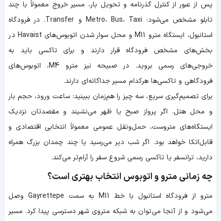
پس از عبور از کنترل گذرنامه و تحویل بار، مسیر خروج معمولاً با چند
تابلو مشخص می‌شود: Metro، Bus، Taxi و Transfer. در فرودگاه
استانبول، ایستگاه مترو M11 و محل سوار شدن اتوبوس‌های Havaist در
بخش‌های مشخص فرودگاه قرار دارند و برای تاکسی باید به
خروجی‌های رسمی بروید. در صبیحه نیز مترو M4، اتوبوس‌های
فرودگاهی و تاکسی‌ها هرکدام مسیر جداگانه‌ای دارند.
برای تصمیم‌گیری سریع، سه چیز را هم‌زمان ببینید: ساعت ورود، حجم بار
و محل هتل. اگر پرواز صبح یا ظهر می‌نشیند و مقصدتان نزدیک
ایستگاه‌های متروست، حمل‌ونقل عمومی معمولاً انتخابی اقتصادی و
قابل‌اتکا خواهد بود. اگر شب دیر می‌رسید یا چند چمدان بزرگ همراه
دارید، ترانسفر یا تاکسی رسمی شروع سفر را آرام‌تر می‌کند.
چه زمانی مترو و اتوبوس انتخاب بهتری است؟
مترو از فرودگاه استانبول با خط M11 به سمت Gayrettepe وصل
می‌شود و از آنجا می‌توان به شبکه متروی شهر دسترسی پیدا کرد. مسیر