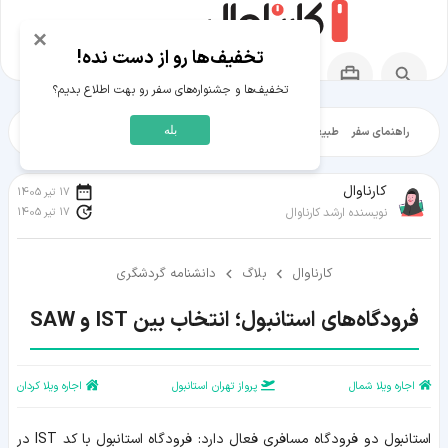
×
تخفیف‌ها رو از دست نده!
تخفیف‌ها و جشنواره‌های سفر رو بهت اطلاع بدیم؟
بله
راهنمای سفر
طبیعت‌گردی
تاریخ‌گردی
شهرگردی
ایرانگرد
مقالات آموز
کارناوال
17 تیر 1405
17 تیر 1405
نویسنده ارشد کارناوال
کارناوال
بلاگ
دانشنامه گردشگری
فرودگاه‌های استانبول؛ انتخاب بین IST و SAW
اجاره ویلا شمال
پرواز تهران استانبول
اجاره ویلا کردان
استانبول دو فرودگاه مسافری فعال دارد: فرودگاه استانبول با کد IST در