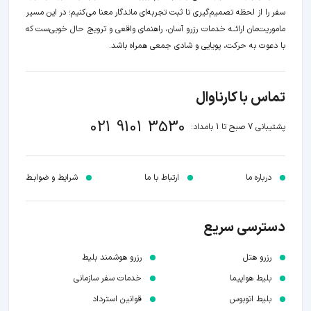
سفر را از لحظه‌ تصمیم‌گیری تا ثبت تجربه‌ای ماندگار معنا می‌کنیم؛ در این مسیر‍
ماموریت‌مان اراﺋــﻪ خدمات رزرو آسان، راهنمای واقعی و ترویج حال خوبی‌ست که
با دعوت به حرکت، پویایی و شادی جمعی همراه باشد.
تماس با کارناوال
021 9101 3530
پشتیبانی 7 صبح تا 1 بامداد:
درباره ما
ارتباط با ما
شرایط و ضوابـط
دسترسی سریع
رزرو هتل
رزرو هوشمند بلیط
بلیط هواپیما
خدمات سفر سازمانی
بلیط اتوبوس
قوانین استرداد