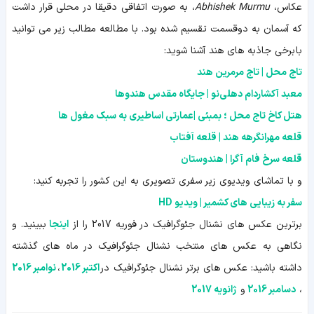
عکاس،
Abhishek Murmu
، به صورت اتفاقی دقیقا در محلی قرار داشت
که آسمان به دوقسمت تقسیم شده بود. با مطالعه مطالب زیر می توانید
با برخی جاذبه های هند آشنا شوید:
تاج محل | تاج مرمرین هند
معبد آکشاردام دهلی‌نو | جایگاه مقدس هندوها
هتل کاخ تاج محل ؛ بمبئی |عمارتی اساطیری به سبک مغول ها
قلعه مهرانگرهه هند | قلعه آفتاب
قلعه سرخ‌ فام آگرا | هندوستان
و با تماشای ویدیوی زیر سفری تصویری به این کشور را تجربه کنید:
سفر به زیبایی های کشمیر | ویدیو HD
برترین عکس های نشنال جئوگرافیک در فوریه 2017 را از
اینجا
ببینید. و
نگاهی به عکس های منتخب نشنال جئوگرافیک در ماه های گذشته
داشته باشید: عکس های برتر نشنال جئوگرافیک در
اکتبر 2016
،
نوامبر 2016
،
دسامبر 2016
و
ژانویه 2017