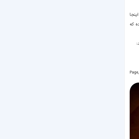
ینجا
ه که
:
Page,