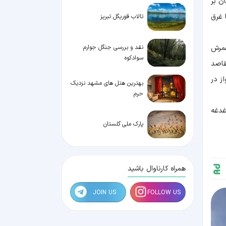
ن بر
 غرق
تالاب قوریگل تبریز
نقد و بررسی جنگل جوارم
عمرش
سوادکوه
قاصد
رواز در
بهترین هتل های مشهد نزدیک
حرم
غدغه
پارک ملی گلستان
همراه کارناوال باشید
JOIN US
FOLLOW US