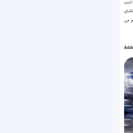
ترین
اشای
م می
Add