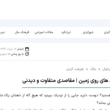
گردی
شهرگردی
ایرانگرد
مقالات آموزشی
فرهنگ ملل
نیم 
انتشار
12 خرداد 1396
به روز رسانی
15 شهریور 1398
رناوال
بلاگ
طبیعت گردی
های روی زمین | مقاصدی متفاوت و دیدنی
تید؟ دوست دارید جایی را از نزدیک ببینید که هیچ گاه از ذهنتان پاک نش
ی بماند؟