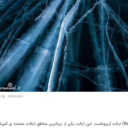
o by : Unknown
آنتلوپ کنیون طبیعتی متفاوت در بیابان ناواهوی (Navajo) ایالت آریزوناست. این ایالت یکی از زیباترین مناطق ایالات متحده ی 